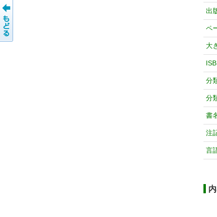
出
ペ
大
IS
分
分
書
注
言
内