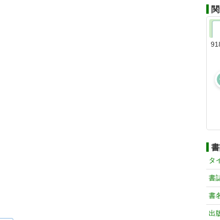
関
91
書
タ
書
書
出