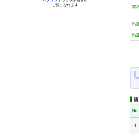
ログイン
すると表紙画像を
ご覧になれます
書
出
出
資
No.
1