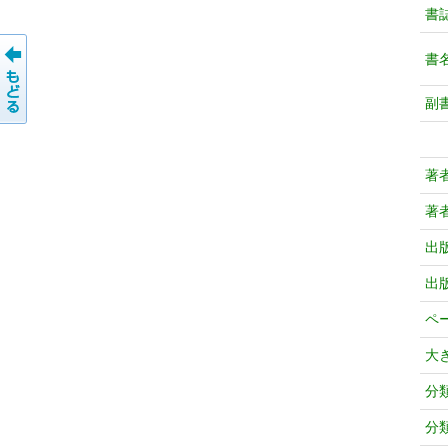
書
書
副
著
著
出
出
ペ
大
分
分