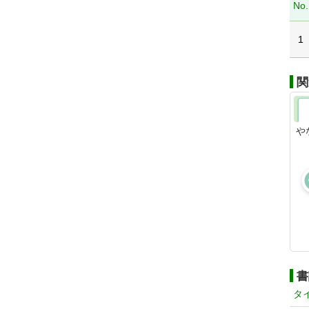
No.
1
関
や
書
タ