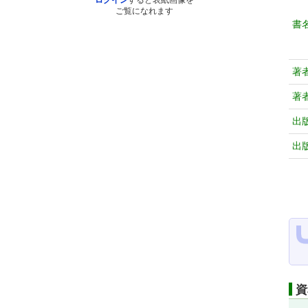
ログイン
すると表紙画像を
ご覧になれます
書
著
著
出
出
資