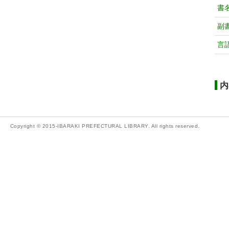
書
副
言
内
Copyright © 2015-IBARAKI PREFECTURAL LIBRARY. All rights reserved.