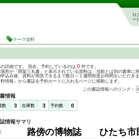
茨城県立図書館 蔵書検索・予約システム
ロ
ー
テーマ資料
0
誌の詳細です。 現在、予約しているのは
件です。
架場所が「閉架三丸書」と表示されている資料は、当館とは別の書庫に
約申込み後、資料が用意できるまで数日～１週間程度お時間をいただき
資料情報」から書誌を予約カートに入れるページに移動します。
この書誌情報へのリンク：
書情報
3
3
0
蔵数
在庫数
予約数
誌情報サマリ
路傍の博物誌 ひたち
名