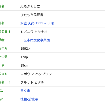
書名
ふるさと日立
ひたち市民双書
者名
水庭 久尚(1931～)／著
者名ヨミ
ミズニワ ヒサナオ
版者
日立市民文化事業団
版年月
1992.4
ージ数
173p
きさ
19cm
名ヨミ
ロボウ ノ ハクブツシ
書名ヨミ
フルサト ヒタチ
名1
日立市
名2
植物-茨城県