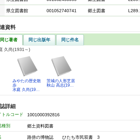
県立図書館
001052740741
郷土図書
L289.
連資料
同じ著者
同じ出版年
同じ件名
庭 久尚(1931～)
みやたの歴史散
茨城の人形芝居
歩
秋山 高志(19…
水庭 久尚(19…
誌詳細
イトルコード
1001000392816
誌種別
郷土資料図書
名
路傍の博物誌 ひたち市民双書 3