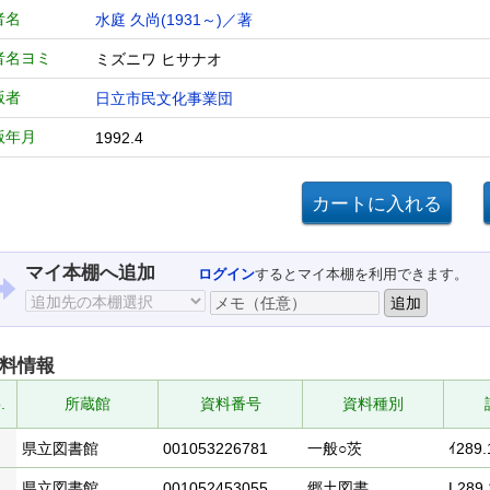
者名
水庭 久尚(1931～)／著
者名ヨミ
ミズニワ ヒサナオ
版者
日立市民文化事業団
版年月
1992.4
マイ本棚へ追加
ログイン
するとマイ本棚を利用できます。
料情報
.
所蔵館
資料番号
資料種別
県立図書館
001053226781
一般○茨
ｲ289.
県立図書館
001052453055
郷土図書
L289.