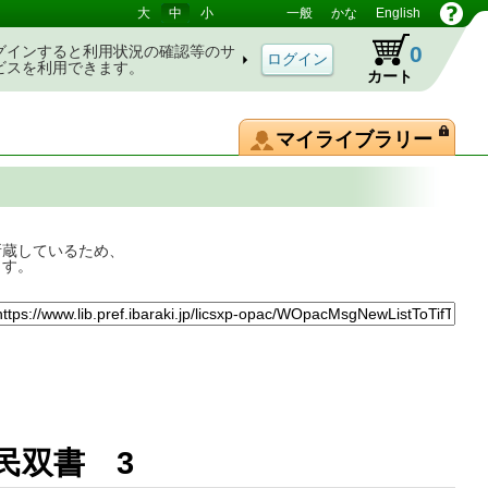
大
中
小
一般
かな
English
0
グインすると利用状況の確認等のサ
ビスを利用できます。
カート
マイライブラリー
所蔵しているため、
ます。
市民双書 3