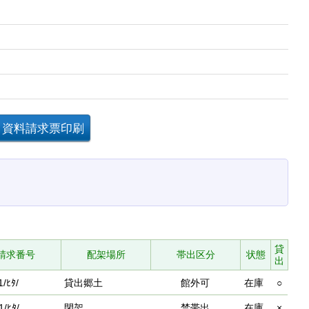
貸
請求番号
配架場所
帯出区分
状態
出
1/ﾋﾀ/
貸出郷土
館外可
在庫
○
1/ﾋﾀ/
閉架
禁帯出
在庫
×