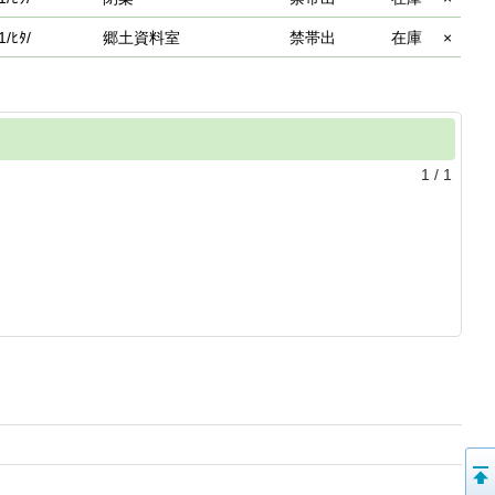
1/ﾋﾀ/
郷土資料室
禁帯出
在庫
×
1
/
1