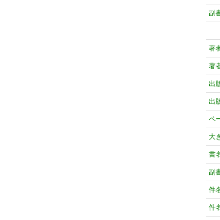
副
著
著
出
出
ペ
大
書
副
件
件