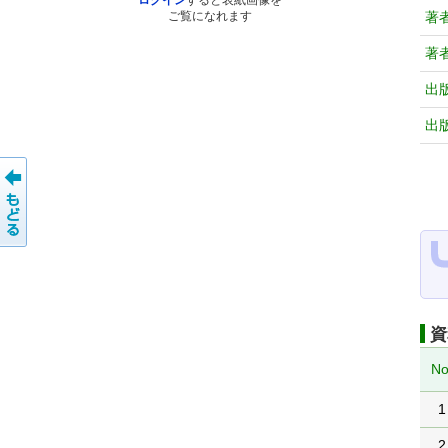
ログイン
すると表紙画像を
著
ご覧になれます
著
出
出
資
No
1
2