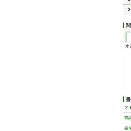
3
関
水
書
タ
書
書