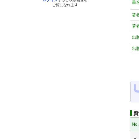
ログイン
すると表紙画像を
書
ご覧になれます
著
著
出
出
資
No.