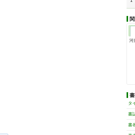
1
関
河
書
タ
書
書