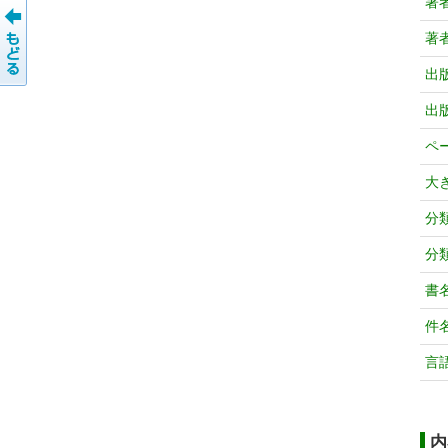
著
著
出
出
ペ
大
分
分
書
件
言
内