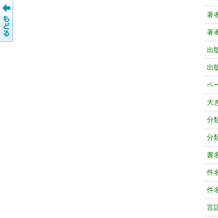
著
著
出
出
ペ
大
分
分
書
件
件
言