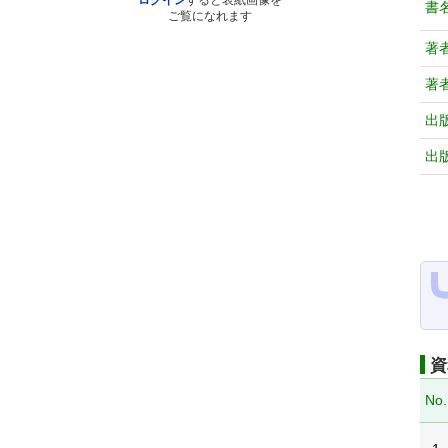
ログイン
すると表紙画像を
書
ご覧になれます
著
著
出
出
資
No.