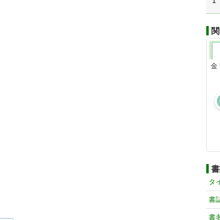
1
関
金
書
タ
書
書