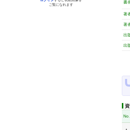
ログイン
すると表紙画像を
書
ご覧になれます
著
著
出
出
資
No.