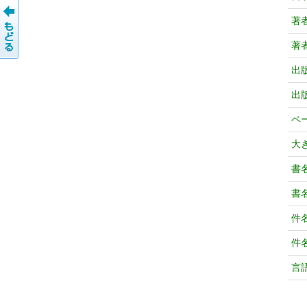
著
著
出
出
ペ
大
書
書
件
件
言