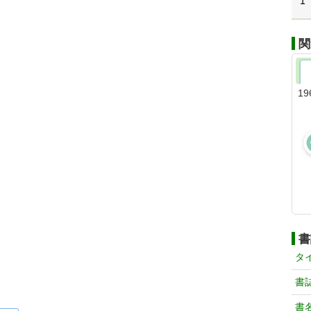
1
関
19
書
タ
書
書