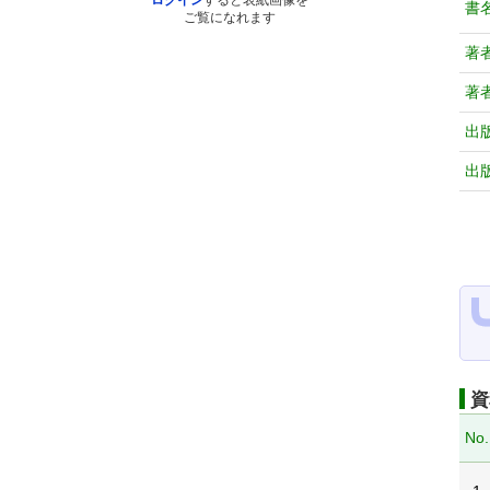
ログイン
すると表紙画像を
書
ご覧になれます
著
著
出
出
資
No.