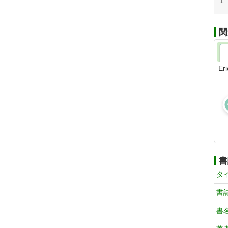
1
関
Eri
書
タ
書
書