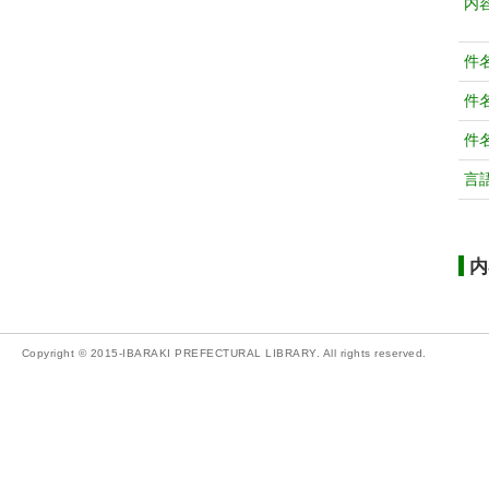
内
件
件
件
言
内
Copyright © 2015-IBARAKI PREFECTURAL LIBRARY. All rights reserved.