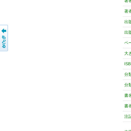
著
著
出
出
ペ
大
IS
分
分
書
書
注