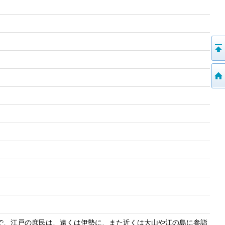
で、江戸の庶民は、遠くは伊勢に、また近くは大山や江の島に参詣