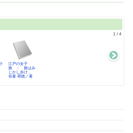
1
/
4
ラ
江戸の女子
歩く江戸の旅人
江戸の旅行の裏
団体旅行の文化
：
旅 ： 旅はみ
たち2
事情 ： 大
史 ： 旅の大
じかし歩け…
谷釜 尋徳／著
名・将軍…
衆化と…
著
谷釜 尋徳／著
安藤 優一郎／著
山本 志乃／著
13