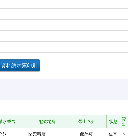
貸
請求番号
配架場所
帯出区分
状態
出
/ｲｹ/
閉架積層
館外可
在庫
○