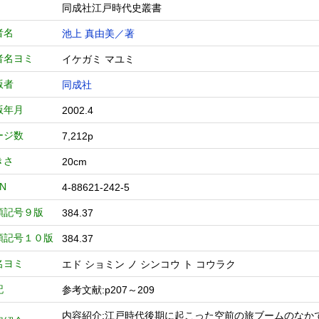
同成社江戸時代史叢書
者名
池上 真由美／著
者名ヨミ
イケガミ マユミ
版者
同成社
版年月
2002.4
ージ数
7,212p
きさ
20cm
BN
4-88621-242-5
類記号９版
384.37
類記号１０版
384.37
名ヨミ
エド ショミン ノ シンコウ ト コウラク
記
参考文献:p207～209
内容紹介:江戸時代後期に起こった空前の旅ブームのなか