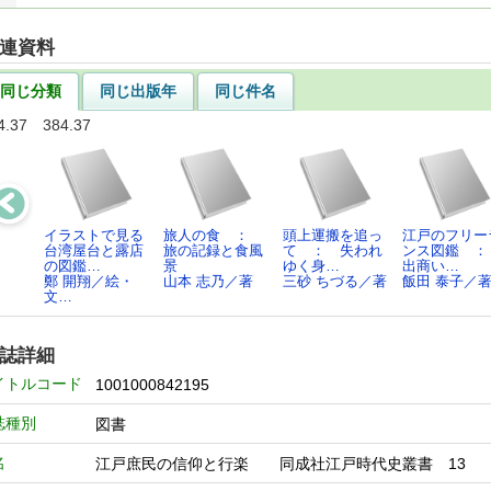
連資料
同じ分類
同じ出版年
同じ件名
4.37 384.37
イラストで見る
旅人の食 ：
頭上運搬を追っ
江戸のフリー
台湾屋台と露店
旅の記録と食風
て ： 失われ
ンス図鑑 
の図鑑…
景
ゆく身…
出商い…
鄭 開翔／絵・
山本 志乃／著
三砂 ちづる／著
飯田 泰子／
文…
誌詳細
イトルコード
1001000842195
誌種別
図書
名
江戸庶民の信仰と行楽 同成社江戸時代史叢書 