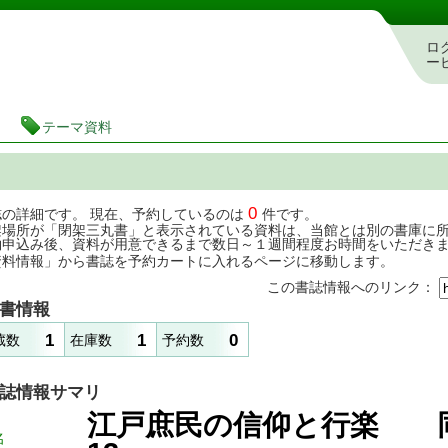
茨城県立図書館 蔵書検索・予約システム
ロ
ー
テーマ資料
0
誌の詳細です。 現在、予約しているのは
件です。
架場所が「閉架三丸書」と表示されている資料は、当館とは別の書庫に
約申込み後、資料が用意できるまで数日～１週間程度お時間をいただき
資料情報」から書誌を予約カートに入れるページに移動します。
この書誌情報へのリンク：
書情報
1
1
0
蔵数
在庫数
予約数
誌情報サマリ
江戸庶民の信仰と行楽 
名