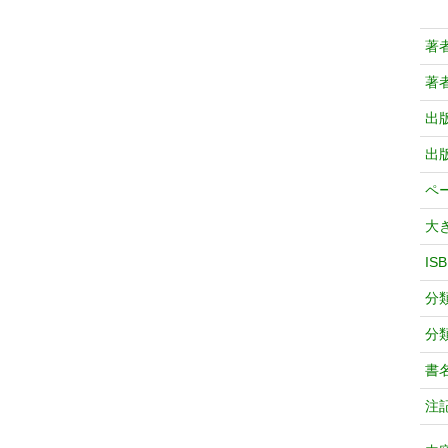
著
著
出
出
ペ
大
IS
分
分
書
注