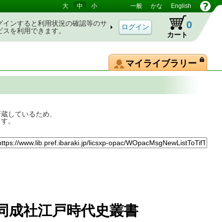
大
中
小
一般
かな
English
0
グインすると利用状況の確認等のサ
ビスを利用できます。
カート
マイライブラリー
所蔵しているため、
ます。
同成社江戸時代史叢書