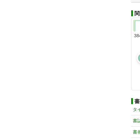
関
38
書
タ
書
書