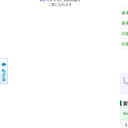
ログイン
すると表紙画像を
ご覧になれます
著
著
出
出
資
No
1