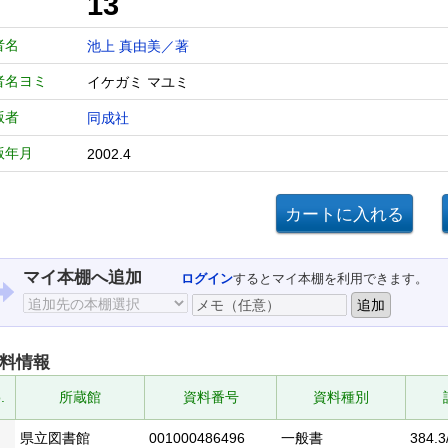
13
者名
池上 真由美／著
者名ヨミ
イケガミ マユミ
版者
同成社
版年月
2002.4
マイ本棚へ追加
ログイン
するとマイ本棚を利用できます。
料情報
.
所蔵館
資料番号
資料種別
県立図書館
001000486496
一般書
384.3