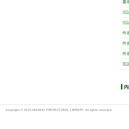
書
注
注
件
件
件
言
内
Copyright © 2015-IBARAKI PREFECTURAL LIBRARY. All rights reserved.