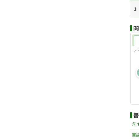
1
関
デ
書
タ
書