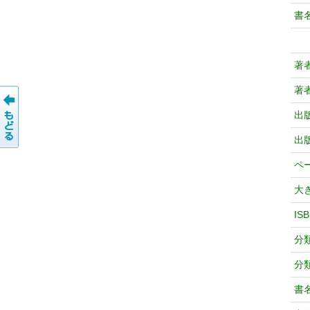
書
著
著
出
出
ペ
大
IS
分
分
書