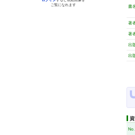
ログイン
すると表紙画像を
ご覧になれます
書
著
著
出
出
資
No.