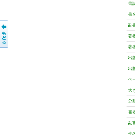
書
書
副
著
著
出
出
ペ
大
分
書
副
件