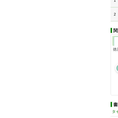
1
2
関
徳
書
タ