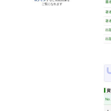
ログイン
すると表紙画像を
書
ご覧になれます
著
著
出
出
資
No.