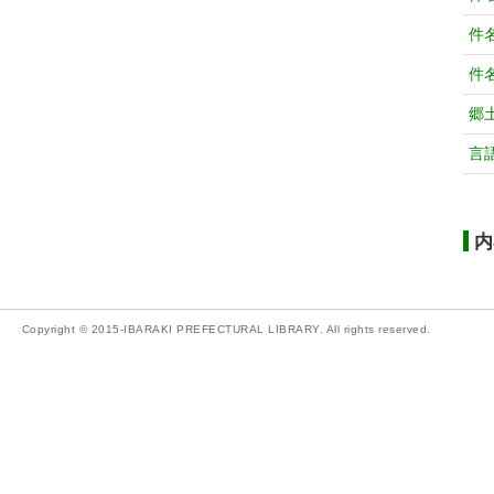
件
件
郷
言
内
Copyright © 2015-IBARAKI PREFECTURAL LIBRARY. All rights reserved.