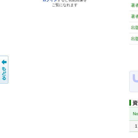
ログイン
すると表紙画像を
著
ご覧になれます
著
出
出
資
No
1