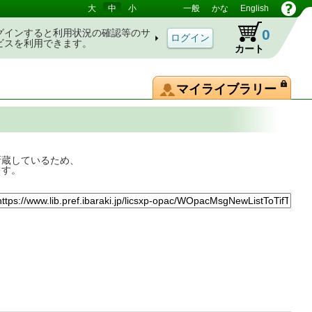
大
中
小
一般
かな
English
0
グインすると利用状況の確認等のサ
ビスを利用できます。
カート
マイライブラリー
所蔵しているため、
ます。