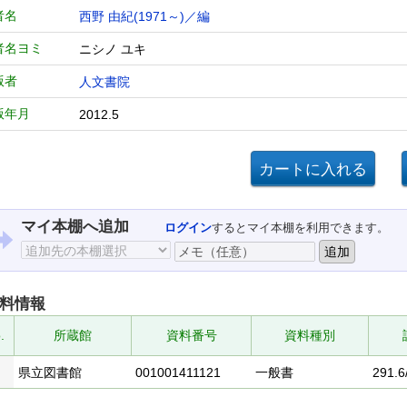
者名
西野 由紀(1971～)／編
者名ヨミ
ニシノ ユキ
版者
人文書院
版年月
2012.5
マイ本棚へ追加
ログイン
するとマイ本棚を利用できます。
料情報
.
所蔵館
資料番号
資料種別
県立図書館
001001411121
一般書
291.6