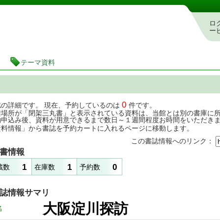
茨城県立図書館 蔵書検索・予約システム
ロ
ー
テーマ資料
0
誌の詳細です。 現在、予約しているのは
件です。
架場所が「閉架三丸書」と表示されている資料は、当館とは別の書庫に
約申込み後、資料が用意できるまで数日～１週間程度お時間をいただき
資料情報」から書誌を予約カートに入れるページに移動します。
この書誌情報へのリンク：
書情報
1
1
0
蔵数
在庫数
予約数
誌情報サマリ
大阪淀川探訪
名