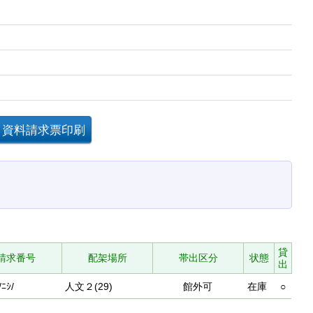
貸
請求番号
配架場所
帯出区分
状態
出
/ﾆｼ/
人文２(29)
館外可
在庫
○