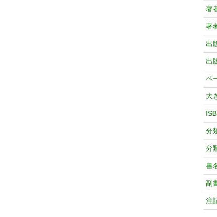
著
著
出
出
ペ
大
IS
分
分
書
副
注