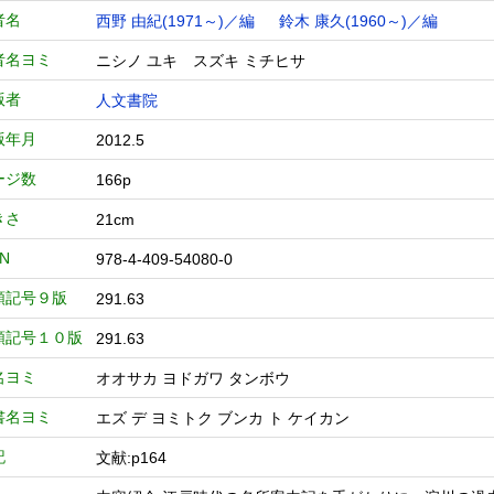
者名
西野 由紀(1971～)／編
鈴木 康久(1960～)／編
者名ヨミ
ニシノ ユキ スズキ ミチヒサ
版者
人文書院
版年月
2012.5
ージ数
166p
きさ
21cm
BN
978-4-409-54080-0
類記号９版
291.63
類記号１０版
291.63
名ヨミ
オオサカ ヨドガワ タンボウ
書名ヨミ
エズ デ ヨミトク ブンカ ト ケイカン
記
文献:p164