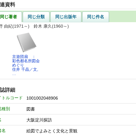
連資料
同じ著者
同じ分類
同じ出版年
同じ件名
野 由紀(1971～) 鈴木 康久(1960～)
京遊団扇 ：
彩色都名所図会
めぐり
住井 千晶／文,
…
誌詳細
イトルコード
1001002048906
誌種別
図書
名
大阪淀川探訪
書名
絵図でよみとく文化と景観