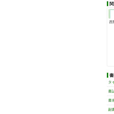
関
西
書
タ
書
書
副