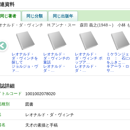
連資料
同じ著者
同じ分類
同じ出版年
オナルド・ダ・ヴィンチ H.アンナ・スー 森田 義之(1948～) 小林 もり
レオナルド・
レオナルド・
レオナルド・
ミケランジェ
ダ・ヴィンチを
ダ・ヴィンチの
ダ・ヴィンチ ポ
ロ ： 石に
探して
童話
ップア…
をふきこ…
ジョルジョ・ヴ
レオナルド・
レオナルド・
キアーラ・ロ
ァ…
ダ・…
ダ・…
サ…
誌詳細
イトルコード
1001002078020
誌種別
図書
名
レオナルド・ダ・ヴィンチ
書名
天才の素描と手稿