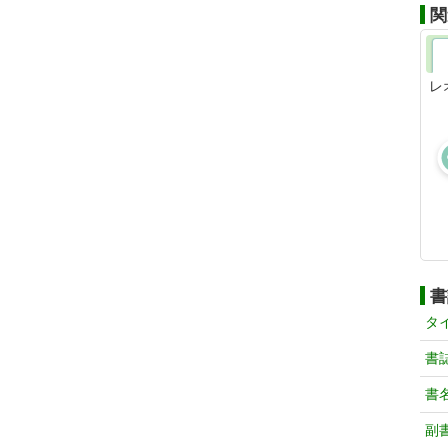
関
レ
書
タ
書
書
副