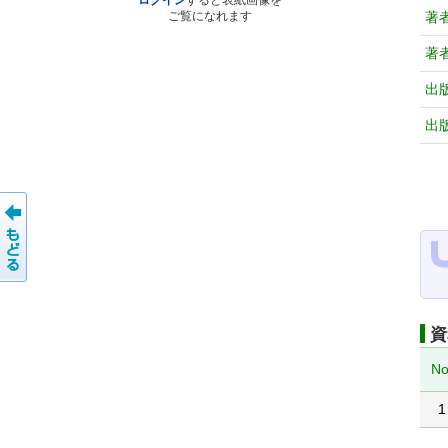
ログイン
すると表紙画像を
著
ご覧になれます
著
出
出
資
No
1