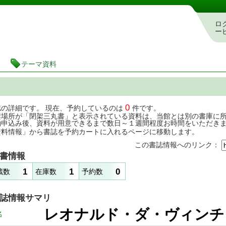
茨城県立図書館 蔵書検索・予約システム
ロ
ー
テーマ資料
0
誌の詳細です。 現在、予約しているのは
件です。
架場所が「閉架三丸書」と表示されている資料は、当館とは別の書庫に
約申込み後、資料が用意できるまで数日～１週間程度お時間をいただき
資料情報」から書誌を予約カートに入れるページに移動します。
この書誌情報へのリンク：
書情報
1
1
0
蔵数
在庫数
予約数
誌情報サマリ
レオナルド・ダ・ヴ
名