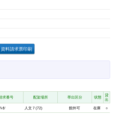
貸
請求番号
配架場所
帯出区分
状態
出
/ﾚｵ/
人文７(72)
館外可
在庫
○