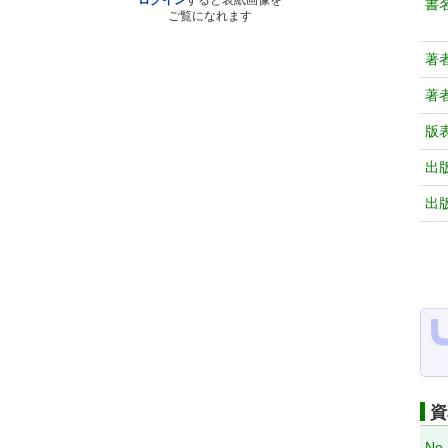
ログイン
すると表紙画像を
書
ご覧になれます
著
著
版
出
出
資
No.