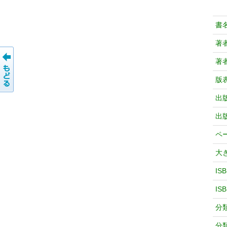
書
著
著
版
出
出
ペ
大
IS
IS
分
分