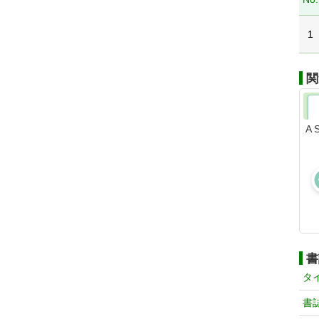
1
関
A 
書
タ
書