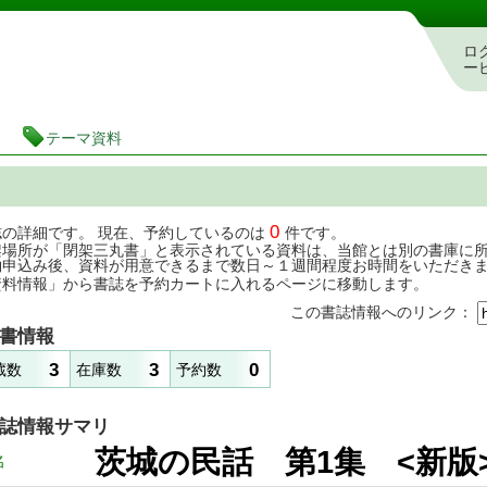
茨城県立図書館 蔵書検索・予約システム
ロ
ー
テーマ資料
0
誌の詳細です。 現在、予約しているのは
件です。
架場所が「閉架三丸書」と表示されている資料は、当館とは別の書庫に
約申込み後、資料が用意できるまで数日～１週間程度お時間をいただき
資料情報」から書誌を予約カートに入れるページに移動します。
この書誌情報へのリンク：
書情報
3
3
0
蔵数
在庫数
予約数
誌情報サマリ
茨城の民話 第1集 <
名