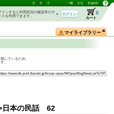
大
中
小
一般
かな
English
0
グインすると利用状況の確認等のサ
ビスを利用できます。
カート
マイライブラリー
所蔵しているため、
ます。
新版>日本の民話 62