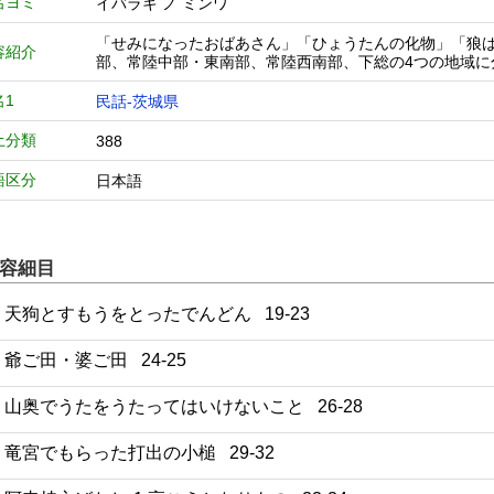
名ヨミ
イバラキ ノ ミンワ
「せみになったおばあさん」「ひょうたんの化物」「狼
容紹介
部、常陸中部・東南部、常陸西南部、下総の4つの地域に
名1
民話-茨城県
土分類
388
語区分
日本語
容細目
1 天狗とすもうをとったでんどん 19-23
2 爺ご田・婆ご田 24-25
3 山奥でうたをうたってはいけないこと 26-28
4 竜宮でもらった打出の小槌 29-32