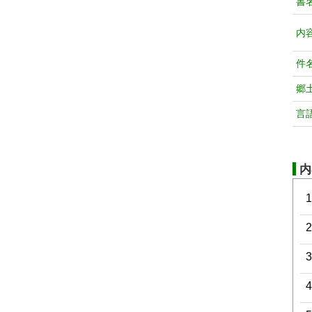
書
内
件
郷
言
内