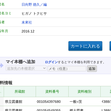
者名
日向野 徳久／編
者名ヨミ
ヒガノ トクヒサ
版者
未來社
版年月
2016.12
マイ本棚へ追加
ログイン
するとマイ本棚を利用できます。
料情報
.
所蔵館
資料番号
資料種別
県立図書館
001054397680
一般○茨
ｲ388/
県立図書館
001054549355
郷土図書
L388/