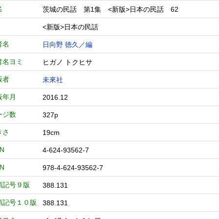
名
茨城の民話 第1集 <新版>日本の民話 62
<新版>日本の民話
者名
日向野 徳久／編
者名ヨミ
ヒガノ トクヒサ
版者
未來社
版年月
2016.12
ージ数
327p
きさ
19cm
BN
4-624-93562-7
BN
978-4-624-93562-7
類記号９版
388.131
類記号１０版
388.131