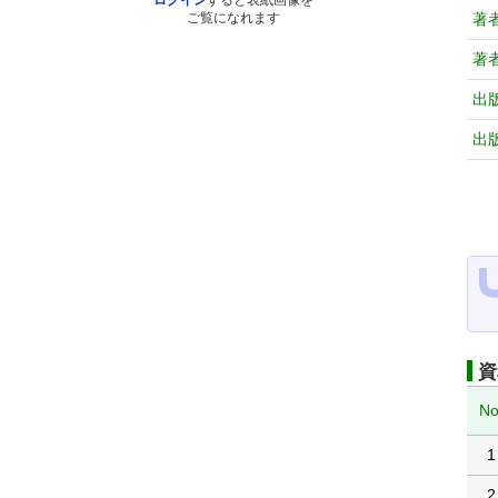
ログイン
すると表紙画像を
著
ご覧になれます
著
出
出
資
No
1
2