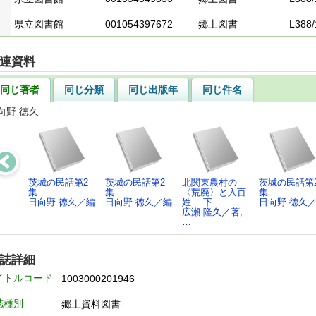
県立図書館
001054397672
郷土図書
L388/
連資料
同じ著者
同じ分類
同じ出版年
同じ件名
向野 徳久
茨城の民話第2
茨城の民話第2
北関東農村の
茨城の民話第
集
集
〈荒廃〉と入百
集
日向野 徳久／編
日向野 徳久／編
姓. 下…
日向野 徳久
広瀬 隆久／著,
…
誌詳細
イトルコード
1003000201946
誌種別
郷土資料図書