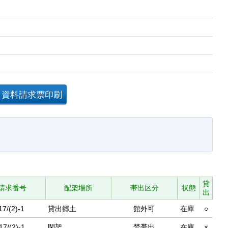
貸
請求番号
配架場所
帯出区分
状態
出
17/(2)-1
貸出郷土
館外可
在庫
○
17/(2)-1
閉架
禁帯出
在庫
×