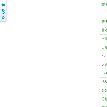
書
著
著
出
出
ペ
大
IS
IS
分
分