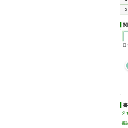
3
関
日
書
タ
書