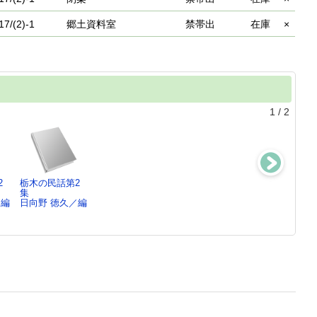
17/(2)-1
郷土資料室
禁帯出
在庫
×
1
/
2
2
栃木の民話第2
栃木の民話第1
茨城の民話〔第
関東の民間信仰
集
集
1集〕
日向野 徳久／
／編
日向野 徳久／編
日向野 徳久／編
日向野 徳久／編
〔…