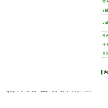
書
副
内
件
件
言
内
Copyright © 2015-IBARAKI PREFECTURAL LIBRARY. All rights reserved.