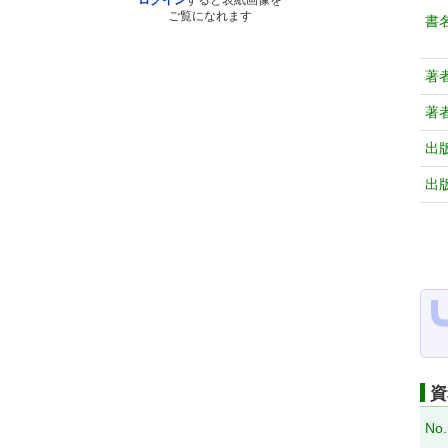
ログイン
すると表紙画像を
ご覧になれます
書
著
著
出
出
資
No.