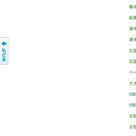
書
副
著
著
出
出
ペ
大
IS
IS
分
分