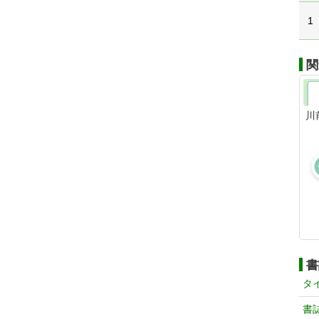
1
関
川
書
タ
書