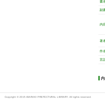
書
副
内
著
件
言
内
Copyright © 2015-IBARAKI PREFECTURAL LIBRARY. All rights reserved.