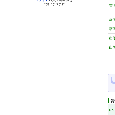
ログイン
すると表紙画像を
ご覧になれます
書
著
著
出
出
資
No.