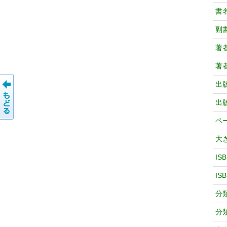
書
副
著
著
出
出
ペ
大
IS
IS
分
分