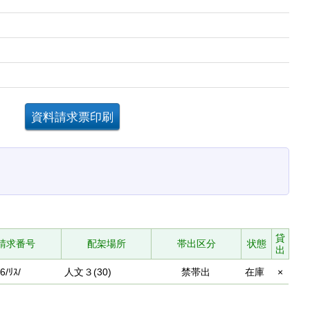
。
貸
請求番号
配架場所
帯出区分
状態
出
6/ﾘｽ/
人文３(30)
禁帯出
在庫
×