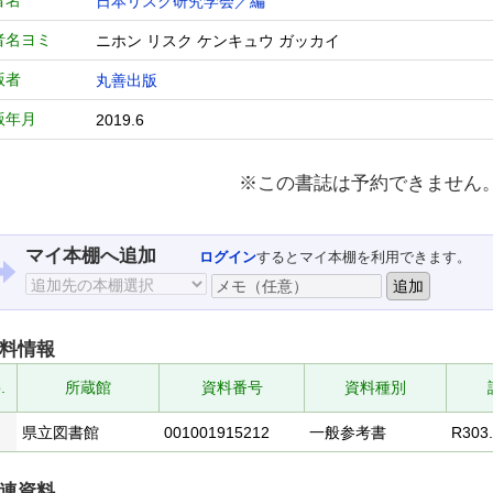
者名
日本リスク研究学会／編
者名ヨミ
ニホン リスク ケンキュウ ガッカイ
版者
丸善出版
版年月
2019.6
※この書誌は予約できません
マイ本棚へ追加
ログイン
するとマイ本棚を利用できます。
料情報
.
所蔵館
資料番号
資料種別
県立図書館
001001915212
一般参考書
R303.
連資料