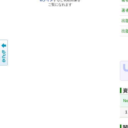
著
ログイン
すると表紙画像を
ご覧になれます
著
出
出
資
No
1
関