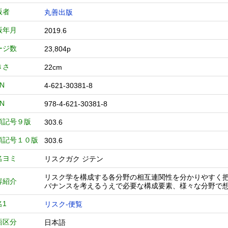
版者
丸善出版
版年月
2019.6
ージ数
23,804p
きさ
22cm
BN
4-621-30381-8
BN
978-4-621-30381-8
類記号９版
303.6
類記号１０版
303.6
名ヨミ
リスクガク ジテン
リスク学を構成する各分野の相互連関性を分かりやすく
容紹介
バナンスを考えるうえで必要な構成要素、様々な分野で
名1
リスク-便覧
語区分
日本語