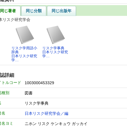
同じ著者
同じ分類
同じ出版年
本リスク研究学会
リスク学用語小
リスク学事典
辞典
日本リスク研究
日本リスク研究
学…
学…
誌詳細
イトルコード
1003000453329
誌種別
図書
名
リスク学事典
者名
日本リスク研究学会／編
者名ヨミ
ニホン リスク ケンキュウ ガッカイ