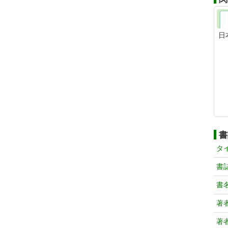
日
書
タ
書
書
著
著