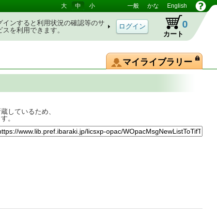
大
中
小
一般
かな
English
0
グインすると利用状況の確認等のサ
ビスを利用できます。
カート
マイライブラリー
所蔵しているため、
ます。