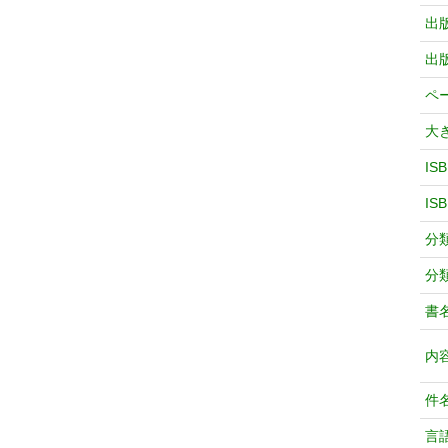
出
出
ペ
大
IS
IS
分
分
書
内
件
言