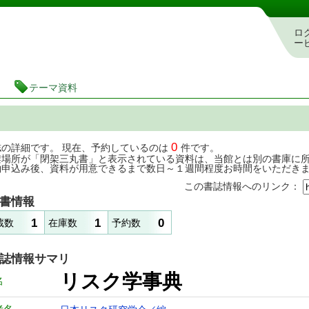
茨城県立図書館 蔵書検索・予約システム
ロ
ー
テーマ資料
0
誌の詳細です。 現在、予約しているのは
件です。
架場所が「閉架三丸書」と表示されている資料は、当館とは別の書庫に
約申込み後、資料が用意できるまで数日～１週間程度お時間をいただき
この書誌情報へのリンク：
書情報
1
1
0
蔵数
在庫数
予約数
誌情報サマリ
リスク学事典
名