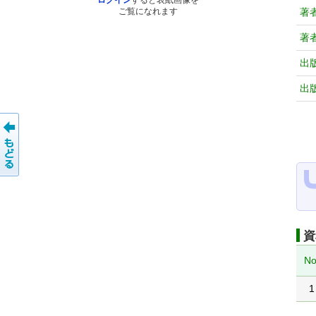
ログイン
すると表紙画像を
著
ご覧になれます
著
出
出
資
No
1