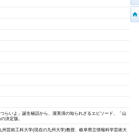
はつらいよ」誕生秘話から、渥美清の知られざるエピソード、「山
論の決定版。
九州芸術工科大学(現在の九州大学)教授、岐阜県立情報科学芸術大
。