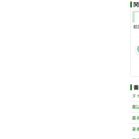
関
都
書
タ
書
書
著