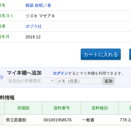
者名
都築 政昭／著
者名ヨミ
ツズキ マサアキ
版者
ポプラ社
版年月
2019.12
マイ本棚へ追加
ログイン
するとマイ本棚を利用できます。
料情報
.
所蔵館
資料番号
資料種別
県立図書館
001001958576
一般書
778.2