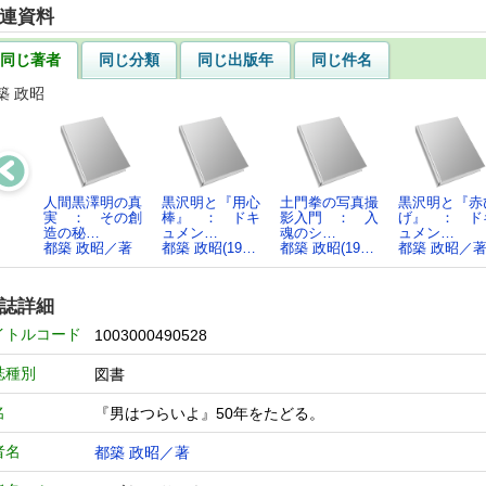
連資料
同じ著者
同じ分類
同じ出版年
同じ件名
築 政昭
人間黒澤明の真
黒沢明と『用心
土門拳の写真撮
黒沢明と『赤
実 ： その創
棒』 ： ドキ
影入門 ： 入
げ』 ： ド
造の秘…
ュメン…
魂のシ…
ュメン…
都築 政昭／著
都築 政昭(19…
都築 政昭(19…
都築 政昭／
誌詳細
イトルコード
1003000490528
誌種別
図書
名
『男はつらいよ』50年をたどる。
者名
都築 政昭／著