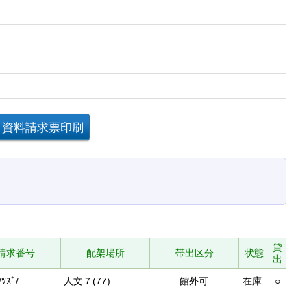
貸
請求番号
配架場所
帯出区分
状態
出
/ﾂｽﾞ/
人文７(77)
館外可
在庫
○