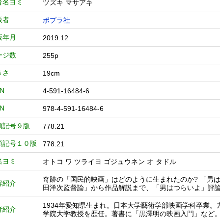
者名ヨミ
ツズキ マサアキ
版者
ポプラ社
版年月
2019.12
ージ数
255p
きさ
19cm
BN
4-591-16484-6
BN
978-4-591-16484-6
類記号９版
778.21
類記号１０版
778.21
名ヨミ
オトコ ワ ツライヨ ゴジュウネン オ タドル
奇跡の「国民的映画」はどのように生まれたのか? 「男
容紹介
田洋次監督論」から作品解説まで、「男はつらいよ」評
1934年愛知県生まれ。日本大学藝術学部映画学科卒業。
者紹介
学院大学教授を歴任。著書に「黒澤明の映画入門」など