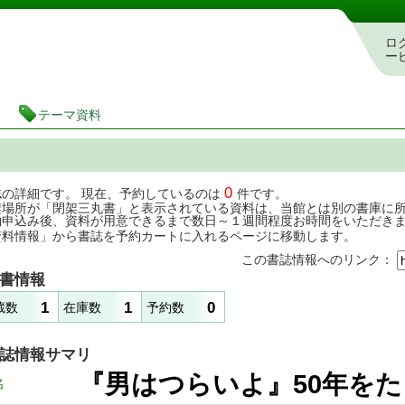
茨城県立図書館 蔵書検索・予約システム
ロ
ー
テーマ資料
0
誌の詳細です。 現在、予約しているのは
件です。
架場所が「閉架三丸書」と表示されている資料は、当館とは別の書庫に
約申込み後、資料が用意できるまで数日～１週間程度お時間をいただき
資料情報」から書誌を予約カートに入れるページに移動します。
この書誌情報へのリンク：
書情報
1
1
0
蔵数
在庫数
予約数
誌情報サマリ
『男はつらいよ』50
名