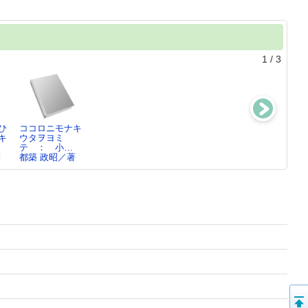
1
/
3
ひ
ココロニモナキ
黒沢明と『七人
黒沢明「一作一
寅さんの風
キ
ウタヲヨミ
の侍』 ： “映
生」全三十作品
景 ： 山田洋
テ ： 小…
画の…
都築 政昭／著
次の世界
著
都築 政昭／著
都築 政昭／著
都築 政昭／著