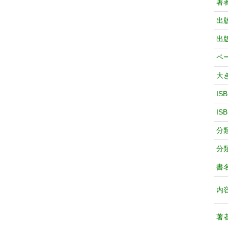
著
出
出
ペ
大
IS
IS
分
分
書
内
著