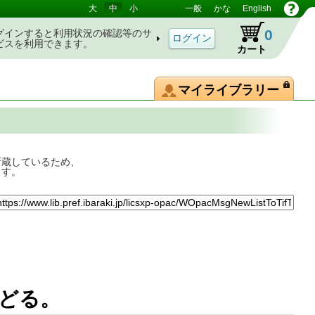
大
中
小
一般
かな
English
0
グインすると利用状況の確認等のサ
ビスを利用できます。
カート
マイライブラリー
所蔵しているため、
ます。
年をたどる。