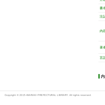
書
注
内
著
言
内
Copyright © 2015-IBARAKI PREFECTURAL LIBRARY. All rights reserved.