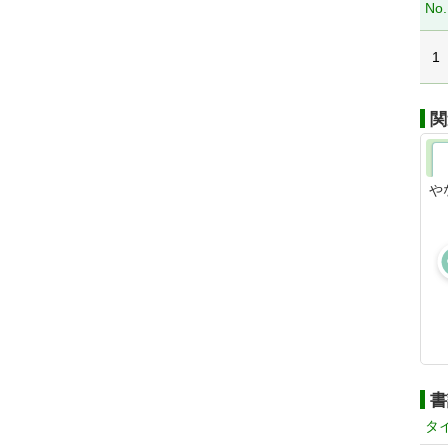
No.
1
関
や
書
タ