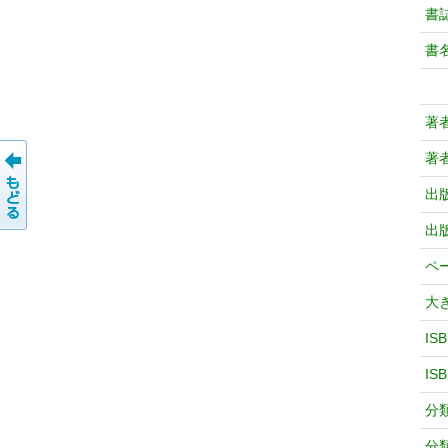
書
書
著
著
出
出
ペ
大
IS
IS
分
分