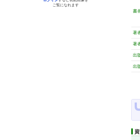
ログイン
すると表紙画像を
ご覧になれます
書
著
著
出
出
資