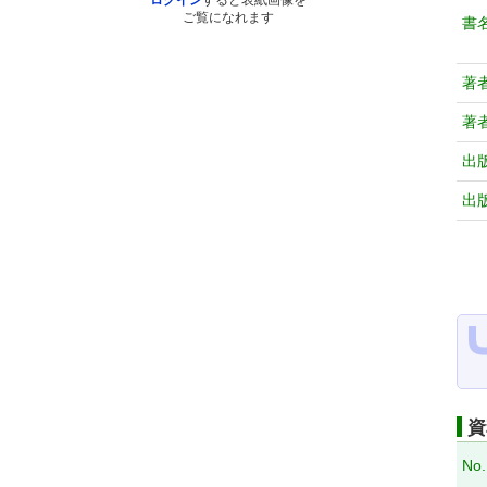
ログイン
すると表紙画像を
ご覧になれます
書
著
著
出
出
資
No.