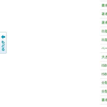
書
著
著
出
出
ペ
大
IS
IS
分
分
書