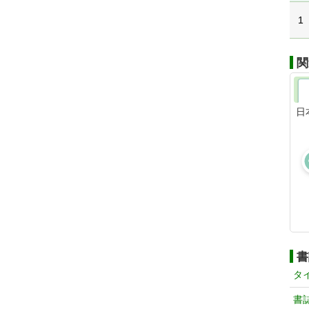
1
関
日
書
タ
書