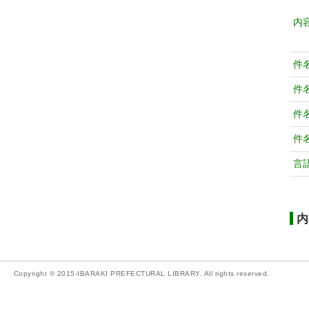
内
件
件
件
件
言
内
Copyright © 2015-IBARAKI PREFECTURAL LIBRARY. All rights reserved.