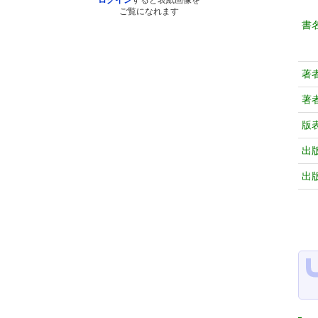
ログイン
すると表紙画像を
ご覧になれます
書
著
著
版
出
出