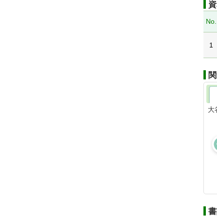
資
No.
1
関
大
書