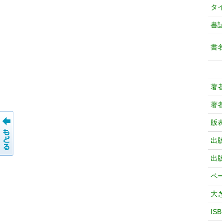
タ
書
書
著
著
版
出
出
ペ
大
IS