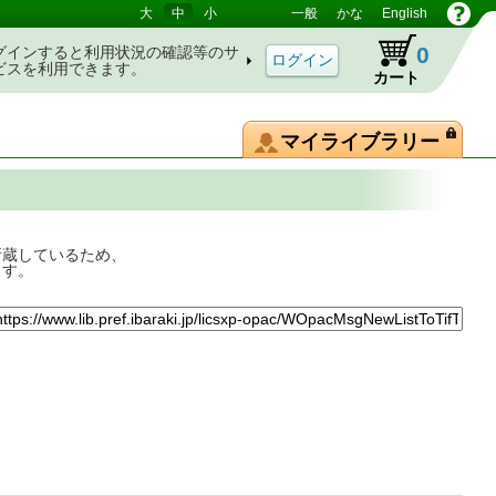
大
中
小
一般
かな
English
0
グインすると利用状況の確認等のサ
ビスを利用できます。
カート
マイライブラリー
所蔵しているため、
ます。