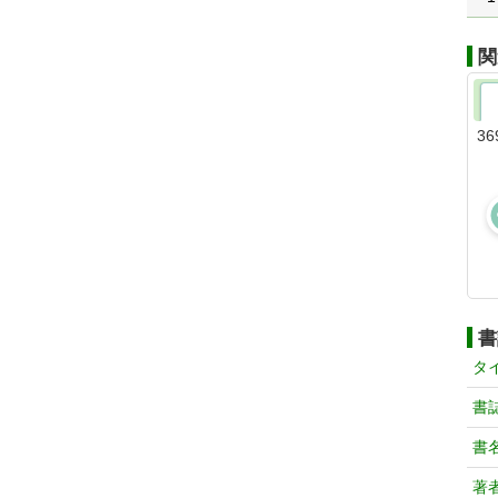
関
36
書
タ
書
書
著