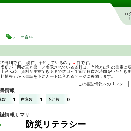
茨城県立図書館 蔵書検索・予約システム
ロ
ー
テーマ資料
0
誌の詳細です。 現在、予約しているのは
件です。
架場所が「閉架三丸書」と表示されている資料は、当館とは別の書庫に
約申込み後、資料が用意できるまで数日～１週間程度お時間をいただき
資料情報」から書誌を予約カートに入れるページに移動します。
この書誌情報へのリンク：
書情報
1
1
0
蔵数
在庫数
予約数
誌情報サマリ
防災リテラシー
名