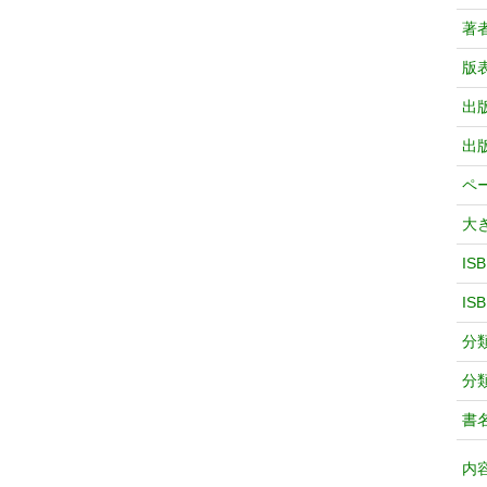
著
版
出
出
ペ
大
IS
IS
分
分
書
内