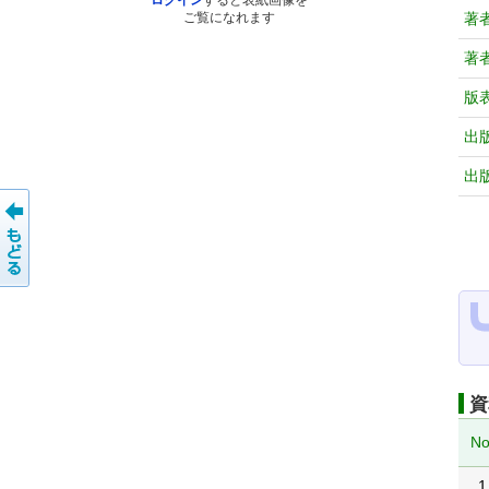
ログイン
すると表紙画像を
著
ご覧になれます
著
版
出
出
資
No
1