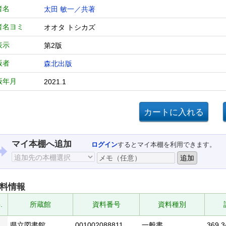
者名
太田 敏一／共著
者名ヨミ
オオタ トシカズ
表示
第2版
版者
森北出版
版年月
2021.1
マイ本棚へ追加
ログイン
するとマイ本棚を利用できます。
料情報
.
所蔵館
資料番号
資料種別
県立図書館
001002088811
一般書
369.3