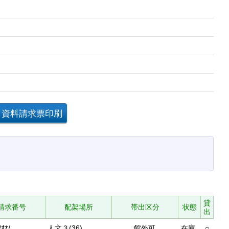
貸
請求番号
配架場所
帯出区分
状態
出
/ｵｵ/
人文３(36)
館外可
在庫
○