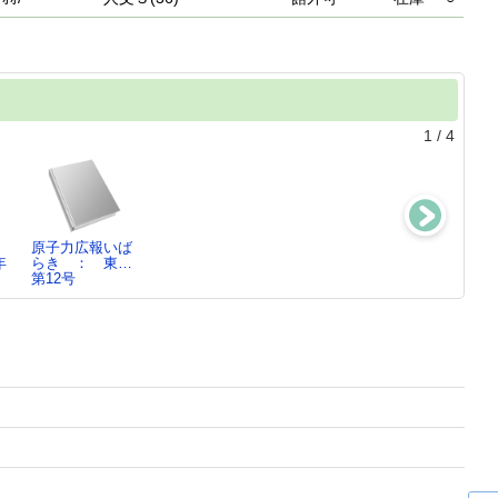
1
/
4
原子力広報いば
自治体職員のた
災害と防災・防
今から備えよう
年
らき ： 東…
めの災害救援法
犯統計データ…
地震・台風・水
第12号
務ハン…
2025
害の…
中村 健人／著,
I O編集部／
…
編…