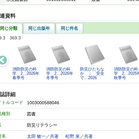
連資料
同じ分類
同じ出版年
同じ件名
9.3 369.3
消防防災の科
消防防災の科
防災ひたちな
消防防災の科
学 2…2026年
学 2…2026年
か ： 安全
学 2…2025
春季号
冬季号
で…2026
秋季号
誌詳細
イトルコード
1003000588046
誌種別
図書
名
防災リテラシー
者名
太田 敏一／共著
松野 泉／共著