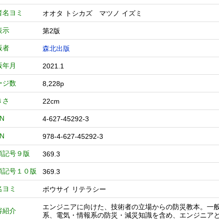
者名ヨミ
オオタ トシカズ マツノ イズミ
表示
第2版
版者
森北出版
版年月
2021.1
ージ数
8,228p
きさ
22cm
BN
4-627-45292-3
BN
978-4-627-45292-3
類記号９版
369.3
類記号１０版
369.3
名ヨミ
ボウサイ リテラシー
エンジニアに向けた、技術者の立場からの防災教本。一
容紹介
系、電気・情報系の防災・減災知識を含め、エンジニア