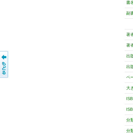
書
副
著
著
出
出
ペ
大
IS
IS
分
分