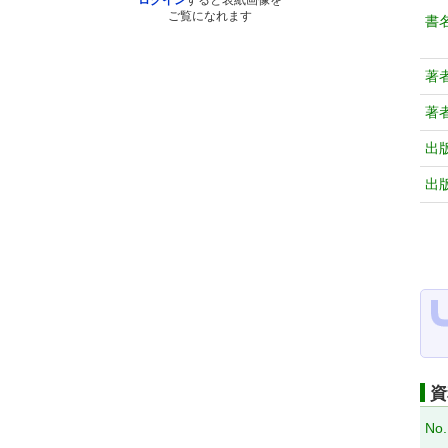
ログイン
すると表紙画像を
ご覧になれます
書
著
著
出
出
資
No.