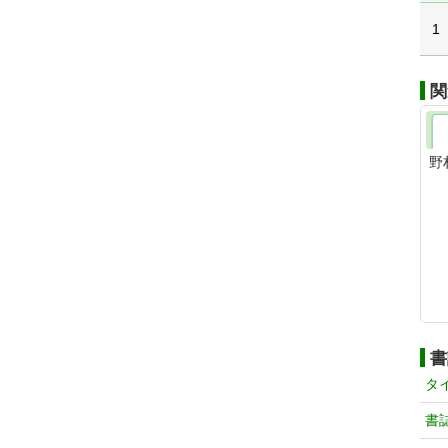
1
関
野
書
タ
書