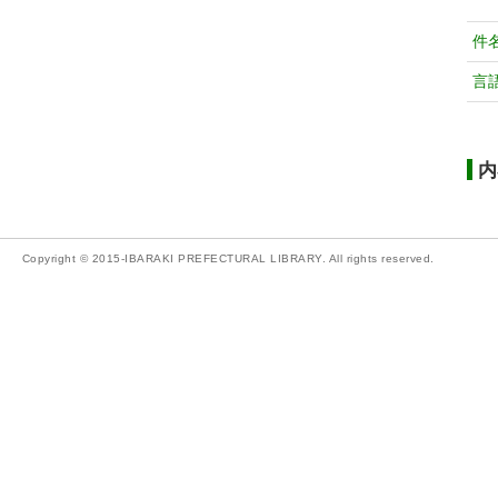
件
言
内
Copyright © 2015-IBARAKI PREFECTURAL LIBRARY. All rights reserved.