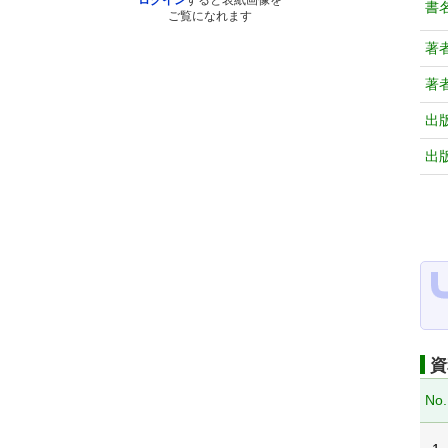
ログイン
すると表紙画像を
書
ご覧になれます
著
著
出
出
資
No.