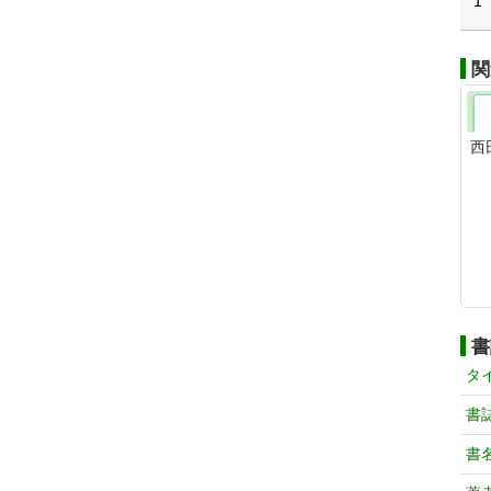
1
関
西
書
タ
書
書