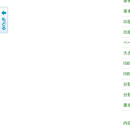
著
著
出
出
ペ
大
IS
IS
分
分
書
内