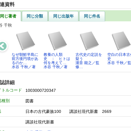
連資料
同じ著者
同じ分類
同じ出版年
同じ件名
谷 千秋
なぜ朝鮮半島に
教養の人類
古代史の定説を
空白の日本古
前方後円墳があ
史 ： ヒトは
疑う
史
るのか…
何を考えて…
瀧音 能之／監
水谷 千秋／
水谷 千秋／著
水谷 千秋／著
修…
誌詳細
イトルコード
1003000720347
誌種別
図書
名
日本の古代豪族100 講談社現代新書 2669
講談社現代新書