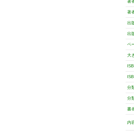
著
著
出
出
ペ
大
IS
IS
分
分
書
内