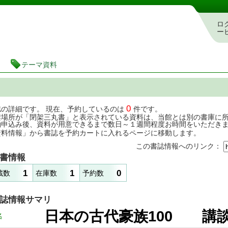
茨城県立図書館 蔵書検索・予約システム
ロ
ー
テーマ資料
0
誌の詳細です。 現在、予約しているのは
件です。
架場所が「閉架三丸書」と表示されている資料は、当館とは別の書庫に
約申込み後、資料が用意できるまで数日～１週間程度お時間をいただき
資料情報」から書誌を予約カートに入れるページに移動します。
この書誌情報へのリンク：
書情報
1
1
0
蔵数
在庫数
予約数
誌情報サマリ
日本の古代豪族100 
名