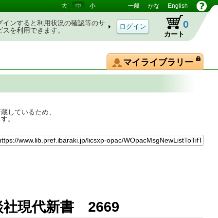
大
中
小
一般
かな
English
0
グインすると利用状況の確認等のサ
ビスを利用できます。
カート
マイライブラリー
所蔵しているため、
ます。
講談社現代新書 2669