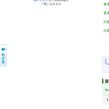
ログイン
すると表紙画像を
著
ご覧になれます
著
出
出
資
No
1