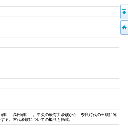
川朝臣、高円朝臣…。中央の最有力豪族から、奈良時代の王統に連
介する。古代豪族についての概説も掲載。