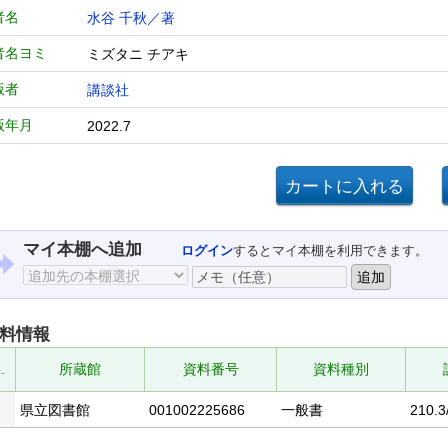
者名
水谷 千秋／著
者名ヨミ
ミズタニ チアキ
版者
講談社
版年月
2022.7
マイ本棚へ追加
ログイン
するとマイ本棚を利用できます。
料情報
.
所蔵館
資料番号
資料種別
県立図書館
001002225686
一般書
210.3