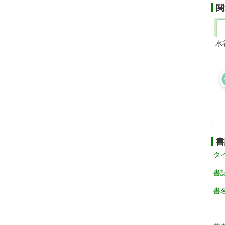
関
水
書
タ
書
書