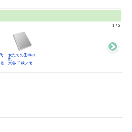
1
/
2
代
女たちの壬申の
仁徳天皇陵と巨
女帝と譲位の古
謎の大王継体天
乱
大古墳の
代史
皇
監修
水谷 千秋／著
謎 ： 「百…
水谷 千秋(19…
水谷 千秋(19…
水谷 千秋／監修