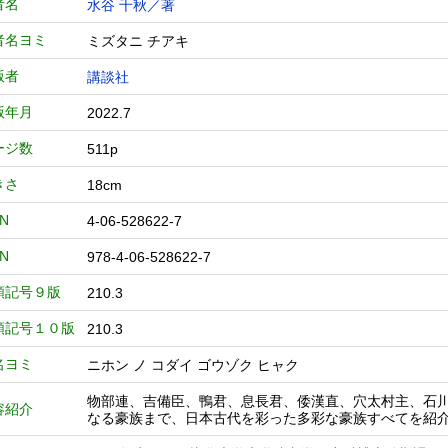
者名
水谷 千秋／著
者名ヨミ
ミズタニ チアキ
版者
講談社
版年月
2022.7
ージ数
511p
きさ
18cm
BN
4-06-528622-7
BN
978-4-06-528622-7
類記号９版
210.3
類記号１０版
210.3
名ヨミ
ニホン ノ コダイ ゴウゾク ヒャク
物部連、吉備臣、鴨君、息長君、倭漢直、穴太村主、石
容紹介
なる豪族まで、日本古代を彩った多彩な豪族すべてを紹