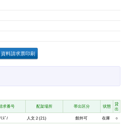
貸
請求番号
配架場所
帯出区分
状態
出
/ﾐｽﾞ/
人文２(21)
館外可
在庫
○