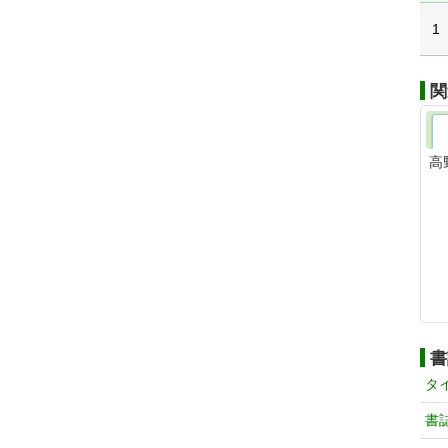
1
関
高
書
タ
書