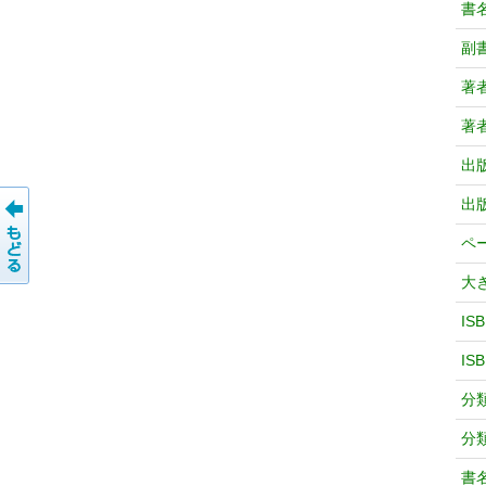
書
副
著
著
出
出
ペ
大
IS
IS
分
分
書