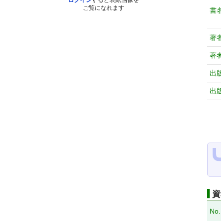
ログイン
すると表紙画像を
ご覧になれます
書
著
著
出
出
資
No.