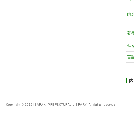
内
著
件
言
内
Copyright © 2015-IBARAKI PREFECTURAL LIBRARY. All rights reserved.