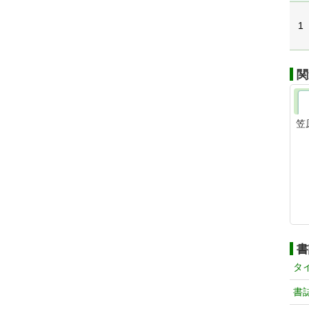
1
関
笠
書
タ
書