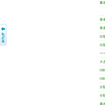
書
著
著
出
出
ペ
大
IS
IS
分
分
書