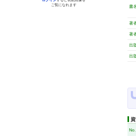
ログイン
すると表紙画像を
ご覧になれます
書
著
著
出
出
資
No.