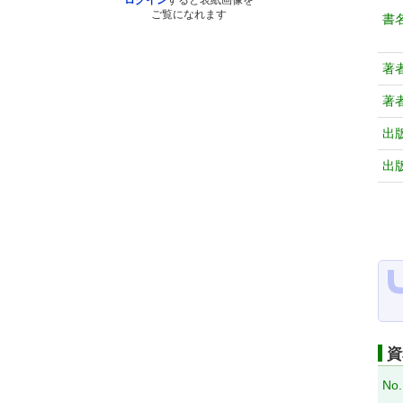
ログイン
すると表紙画像を
ご覧になれます
書
著
著
出
出
資
No.