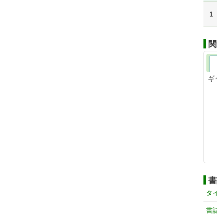
1
関
ギ
書
タ
書