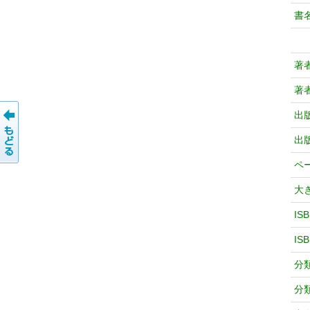
書
著
著
出
出
ペ
大
IS
IS
分
分