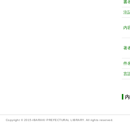
書
注
内
著
件
言
内
Copyright © 2015-IBARAKI PREFECTURAL LIBRARY. All rights reserved.