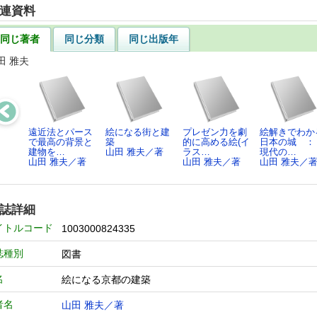
連資料
同じ著者
同じ分類
同じ出版年
田 雅夫
遠近法とパース
絵になる街と建
プレゼン力を劇
絵解きでわか
で最高の背景と
築
的に高める絵(イ
日本の城 
建物を…
山田 雅夫／著
ラス…
現代の…
山田 雅夫／著
山田 雅夫／著
山田 雅夫／
誌詳細
イトルコード
1003000824335
誌種別
図書
名
絵になる京都の建築
者名
山田 雅夫／著