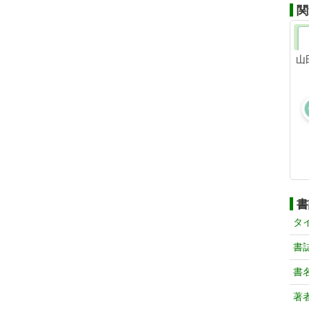
関
山
書
タ
書
書
著