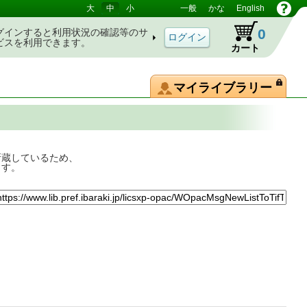
大
中
小
一般
かな
English
0
グインすると利用状況の確認等のサ
ビスを利用できます。
カート
マイライブラリー
所蔵しているため、
ます。
築