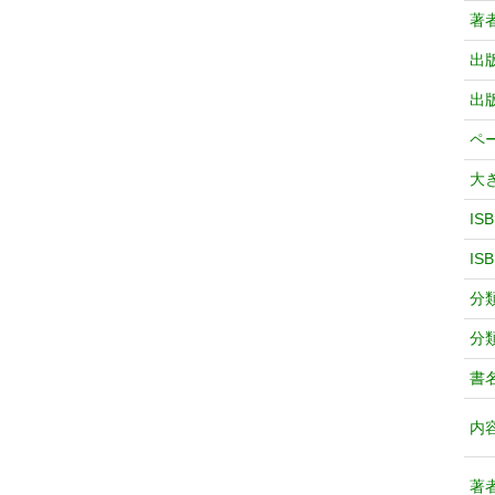
著
出
出
ペ
大
IS
IS
分
分
書
内
著