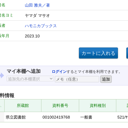
者名
山田 雅夫／著
者名ヨミ
ヤマダ マサオ
版者
ハモニカブックス
版年月
2023.10
マイ本棚へ追加
ログイン
するとマイ本棚を利用できます。
料情報
.
所蔵館
資料番号
資料種別
県立図書館
001002419768
一般書
521/ﾔ