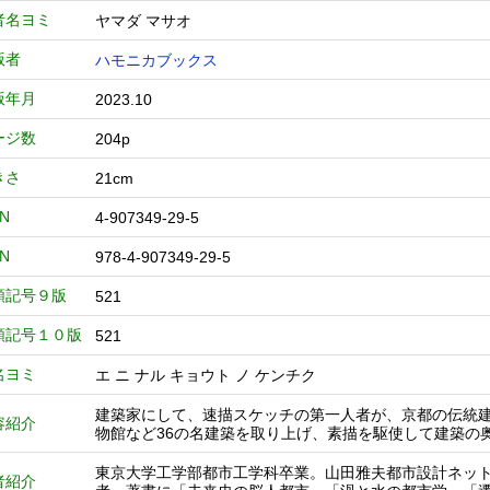
者名ヨミ
ヤマダ マサオ
版者
ハモニカブックス
版年月
2023.10
ージ数
204p
きさ
21cm
BN
4-907349-29-5
BN
978-4-907349-29-5
類記号９版
521
類記号１０版
521
名ヨミ
エ ニ ナル キョウト ノ ケンチク
建築家にして、速描スケッチの第一人者が、京都の伝統
容紹介
物館など36の名建築を取り上げ、素描を駆使して建築の
東京大学工学部都市工学科卒業。山田雅夫都市設計ネッ
者紹介