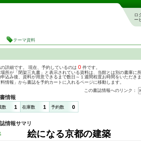
茨城県立図書館 蔵書検索・予約システム
ロ
ー
テーマ資料
0
誌の詳細です。 現在、予約しているのは
件です。
架場所が「閉架三丸書」と表示されている資料は、当館とは別の書庫に
約申込み後、資料が用意できるまで数日～１週間程度お時間をいただき
資料情報」から書誌を予約カートに入れるページに移動します。
この書誌情報へのリンク：
書情報
1
1
0
蔵数
在庫数
予約数
誌情報サマリ
絵になる京都の建
名