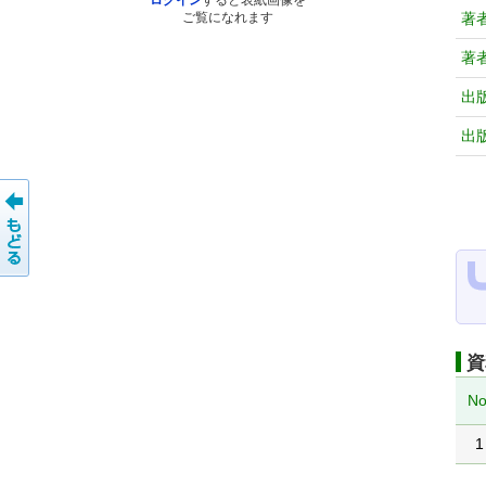
ログイン
すると表紙画像を
著
ご覧になれます
著
出
出
資
No
1