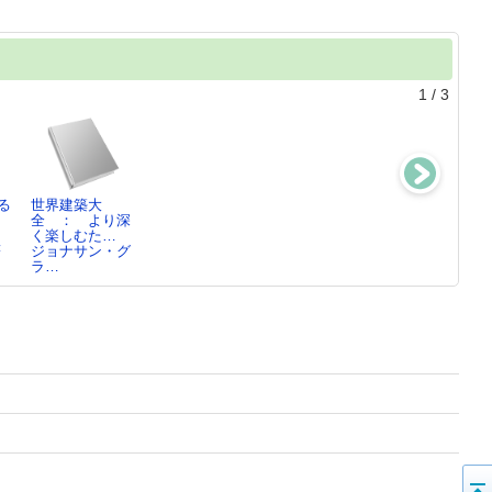
1
/
3
る
世界建築大
カラースケッチ
スケッチは3分
窓のそとに広が
：
全 ： より深
も3分
山田 雅夫(19…
る夜景をさらり
く楽しむた…
山田 雅夫(19…
と描く…
著
ジョナサン・グ
山田 雅夫(19…
ラ…