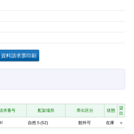
貸
請求番号
配架場所
帯出区分
状態
出
ﾏ/
自然５(52)
館外可
在庫
○