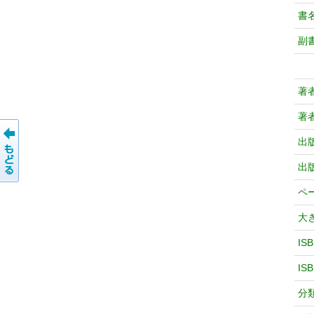
書
副
著
著
出
出
ペ
大
IS
IS
分