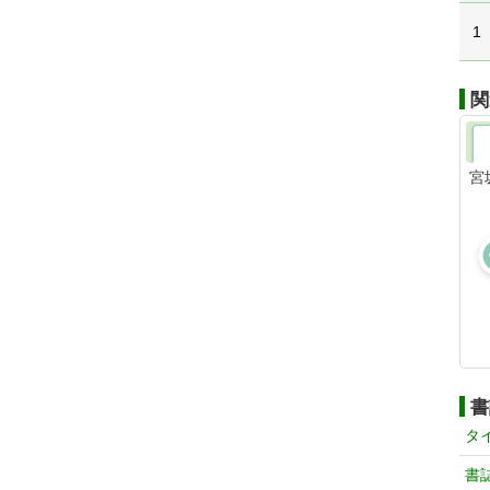
1
関
宮
書
タ
書