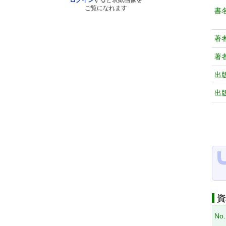
ログイン
すると表紙画像を
ご覧になれます
書
著
著
出
出
資
No.