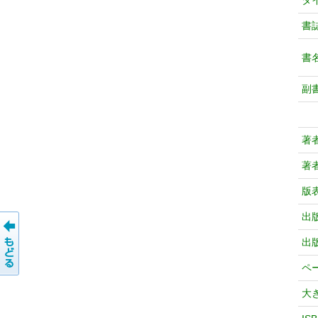
タ
書
書
副
著
著
版
出
出
ペ
大