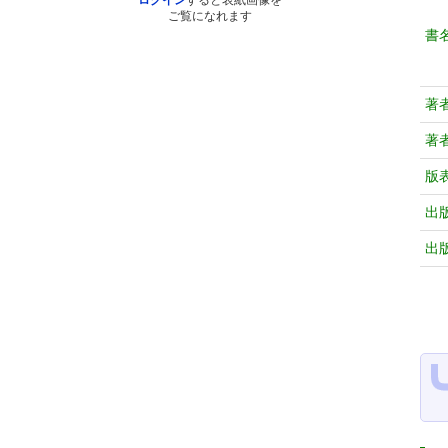
ログイン
すると表紙画像を
ご覧になれます
書
著
著
版
出
出