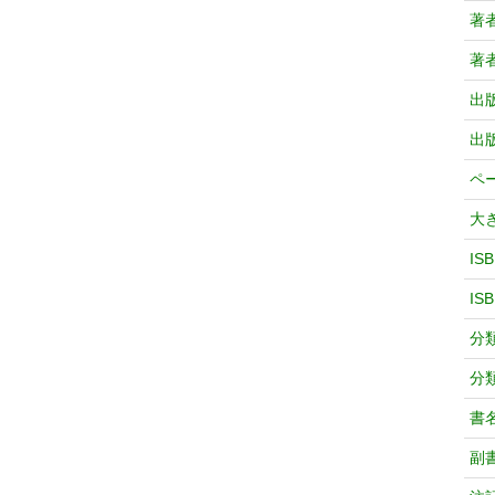
著
著
出
出
ペ
大
IS
IS
分
分
書
副