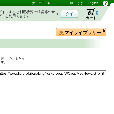
大
中
小
一般
かな
English
0
グインすると利用状況の確認等のサ
ビスを利用できます。
カート
マイライブラリー
所蔵しているため、
ます。
って