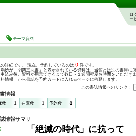
茨城県立図書館 蔵書検索・予約システム
ロ
ー
テーマ資料
0
誌の詳細です。 現在、予約しているのは
件です。
架場所が「閉架三丸書」と表示されている資料は、当館とは別の書庫に
約申込み後、資料が用意できるまで数日～１週間程度お時間をいただき
資料情報」から書誌を予約カートに入れるページに移動します。
この書誌情報へのリンク：
書情報
1
1
0
蔵数
在庫数
予約数
誌情報サマリ
「絶滅の時代」に抗
名