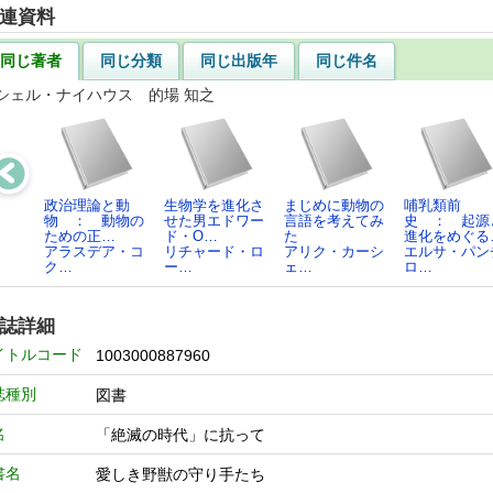
連資料
同じ著者
同じ分類
同じ出版年
同じ件名
シェル・ナイハウス 的場 知之
政治理論と動
生物学を進化さ
まじめに動物の
哺乳類前
物 ： 動物の
せた男エドワー
言語を考えてみ
史 ： 起源
ための正…
ド・O…
た
進化をめぐる
アラスデア・コ
リチャード・ロ
アリク・カーシ
エルサ・パン
ク…
ー…
ェ…
ロ…
誌詳細
イトルコード
1003000887960
誌種別
図書
名
「絶滅の時代」に抗って
書名
愛しき野獣の守り手たち