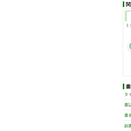
関
ミ
書
タ
書
書
副