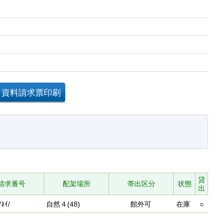
貸
請求番号
配架場所
帯出区分
状態
出
/ﾈｲ/
自然４(48)
館外可
在庫
○