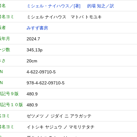
者名
ミシェル・ナイハウス／[著]
的場 知之／訳
者名ヨミ
ミシェル ナイハウス マトバ トモユキ
版者
みすず書房
版年月
2024.7
ージ数
345,13p
きさ
20cm
BN
4-622-09710-5
BN
978-4-622-09710-5
類記号９版
480.9
類記号１０版
480.9
名ヨミ
ゼツメツ ノ ジダイ ニ アラガッテ
書名ヨミ
イトシキ ヤジュウ ノ マモリテタチ