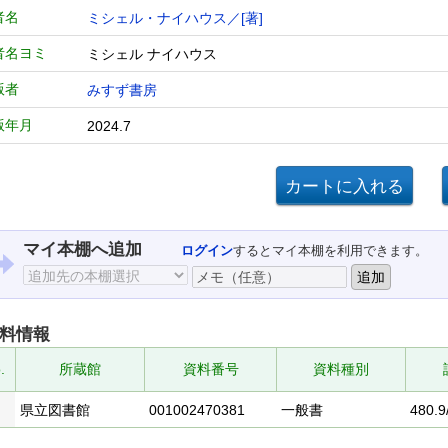
者名
ミシェル・ナイハウス／[著]
者名ヨミ
ミシェル ナイハウス
版者
みすず書房
版年月
2024.7
マイ本棚へ追加
ログイン
するとマイ本棚を利用できます。
料情報
.
所蔵館
資料番号
資料種別
県立図書館
001002470381
一般書
480.9