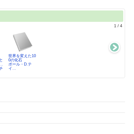
1
/
4
世界を変えた10
親切の人類
LIFE CHANGIN
蝶はささや
と
0の化石
史 ： ヒトは
G ： ヒ…
く ： 鱗翅目
…
ポール・D.テ
いかにして…
ヘレン・ピルチ
とその虜に…
チ
イ…
マイケル・E.
ャ…
ウェンディ・ウ
マ…
ィ…