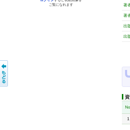
ログイン
すると表紙画像を
著
ご覧になれます
著
出
出
資
No
1