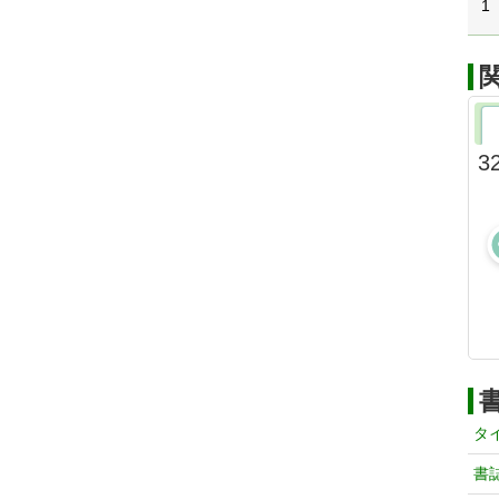
1
3
タ
書