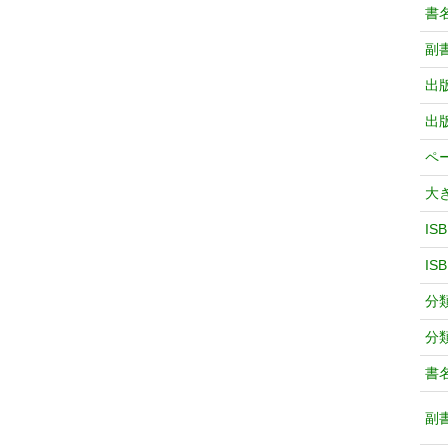
書
副
出
出
ペ
大
IS
IS
分
分
書
副