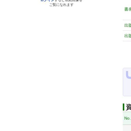
ログイン
すると表紙画像を
ご覧になれます
書
出
出
No.