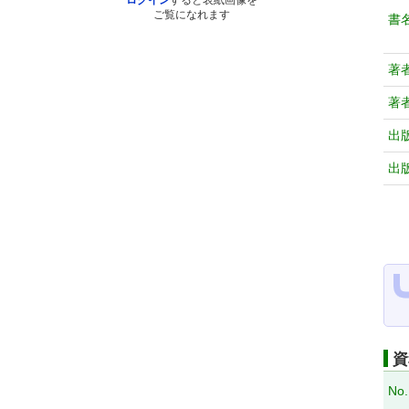
ログイン
すると表紙画像を
ご覧になれます
書
著
著
出
出
資
No.