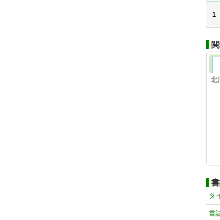
1
関
北
書
タ
書