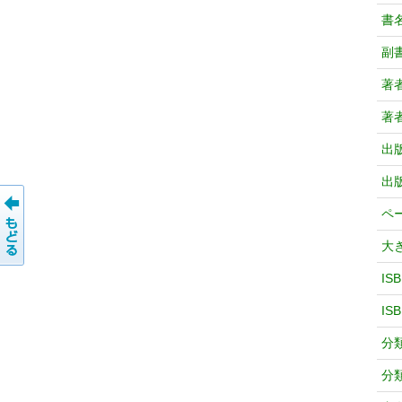
書
副
著
著
出
出
ペ
大
IS
IS
分
分