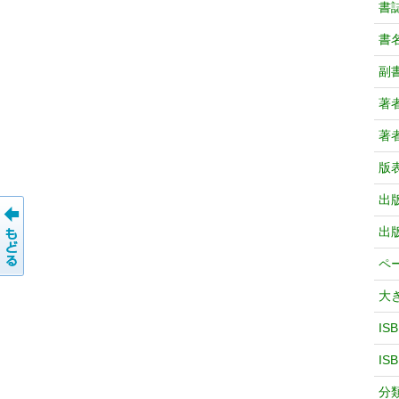
書
書
副
著
著
版
出
出
ペ
大
IS
IS
分