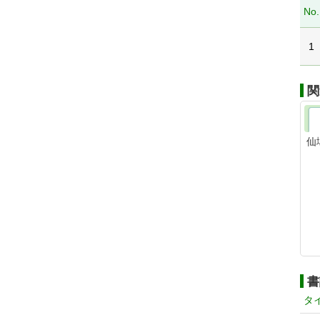
No.
1
関
仙
書
タ