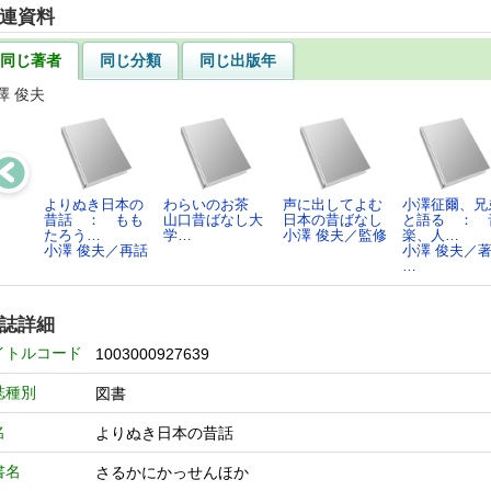
連資料
同じ著者
同じ分類
同じ出版年
澤 俊夫
よりぬき日本の
わらいのお茶
声に出してよむ
小澤征爾、兄
昔話 ： もも
山口昔ばなし大
日本の昔ばなし
と語る ： 
たろう…
学…
小澤 俊夫／監修
楽、人…
小澤 俊夫／再話
小澤 俊夫／著
…
誌詳細
イトルコード
1003000927639
誌種別
図書
名
よりぬき日本の昔話
書名
さるかにかっせんほか