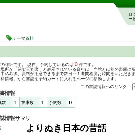
茨城県立図書館 蔵書検索・予約システム
ロ
ー
テーマ資料
0
誌の詳細です。 現在、予約しているのは
件です。
架場所が「閉架三丸書」と表示されている資料は、当館とは別の書庫に
約申込み後、資料が用意できるまで数日～１週間程度お時間をいただき
資料情報」から書誌を予約カートに入れるページに移動します。
この書誌情報へのリンク：
書情報
1
1
0
蔵数
在庫数
予約数
誌情報サマリ
よりぬき日本の昔
名