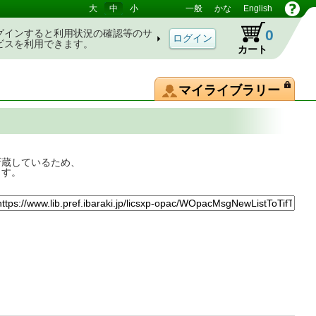
大
中
小
一般
かな
English
0
グインすると利用状況の確認等のサ
ビスを利用できます。
カート
マイライブラリー
所蔵しているため、
ます。
話