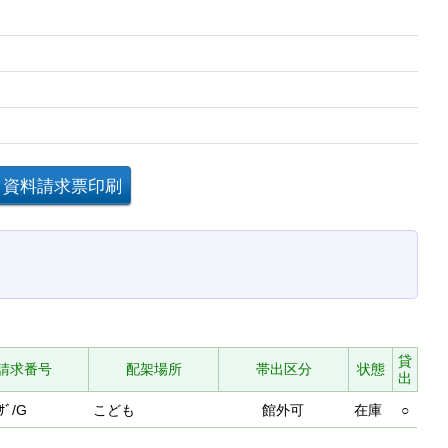
貸
請求番号
配架場所
帯出区分
状態
出
ｻﾞ/G
こども
館外可
在庫
○