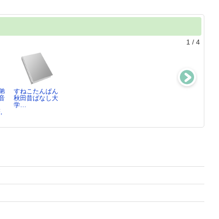
1
/
4
弟
すねこたんぱん
昔話の扉をひら
ばけもんをひと
読んでおきたい
音
秋田昔ばなし大
こう
くち
お話小学3年
学…
小澤 俊夫／著
東京5期昔ばな
小澤 俊夫／監
,
し…