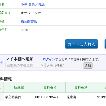
者名
小澤 俊夫／再話
者名ヨミ
オザワ トシオ
版者
福音館書店
版年月
2025.1
マイ本棚へ追加
ログイン
するとマイ本棚を利用できます。
料情報
.
所蔵館
資料番号
資料種別
県立図書館
001100878543
児童書
913/ｵ