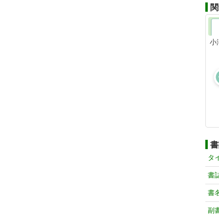
関
小
書
タ
書
書
副