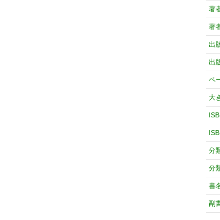
著
著
出
出
ペ
大
IS
IS
分
分
書
副