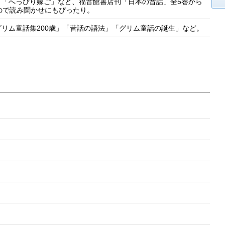
」「へっぴり嫁ご」など、福音館書店刊「日本の昔話」全5巻から
ので読み聞かせにもぴったり。
リム童話集200歳」「昔話の語法」「グリム童話の誕生」など。