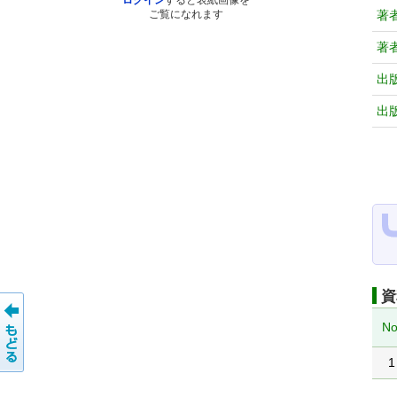
ログイン
すると表紙画像を
著
ご覧になれます
著
出
出
資
No
1