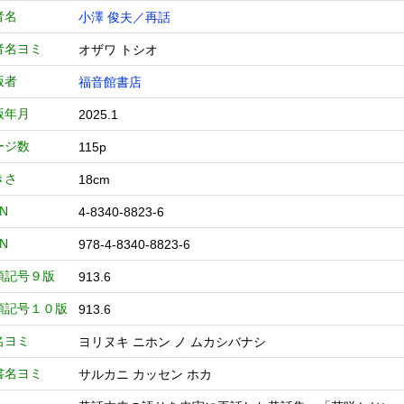
者名
小澤 俊夫／再話
者名ヨミ
オザワ トシオ
版者
福音館書店
版年月
2025.1
ージ数
115p
きさ
18cm
BN
4-8340-8823-6
BN
978-4-8340-8823-6
類記号９版
913.6
類記号１０版
913.6
名ヨミ
ヨリヌキ ニホン ノ ムカシバナシ
書名ヨミ
サルカニ カッセン ホカ