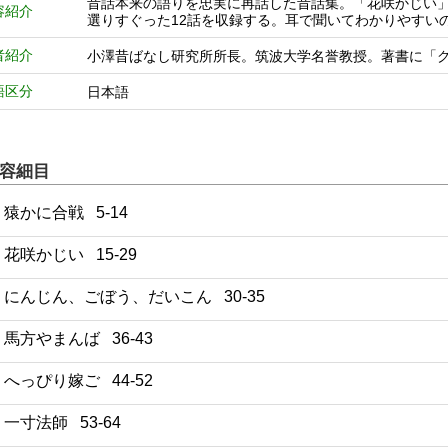
昔話本来の語りを忠実に再話した昔話集。「花咲かじい
容紹介
選りすぐった12話を収録する。耳で聞いてわかりやすい
者紹介
小澤昔ばなし研究所所長。筑波大学名誉教授。著書に「グ
語区分
日本語
容細目
1 猿かに合戦 5-14
2 花咲かじい 15-29
3 にんじん、ごぼう、だいこん 30-35
4 馬方やまんば 36-43
5 へっぴり嫁ご 44-52
6 一寸法師 53-64