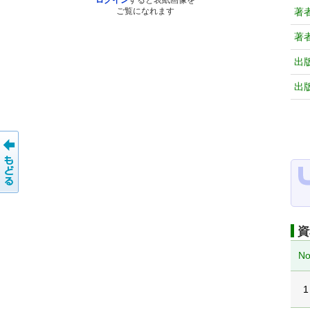
ログイン
すると表紙画像を
著
ご覧になれます
著
出
出
資
No
1