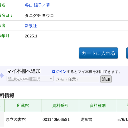
者名
谷口 陽子／著
者名ヨミ
タニグチ ヨウコ
版者
新泉社
版年月
2025.1
マイ本棚へ追加
ログイン
するとマイ本棚を利用できます。
料情報
.
所蔵館
資料番号
資料種別
県立図書館
001140506591
児童書
576/ﾀ