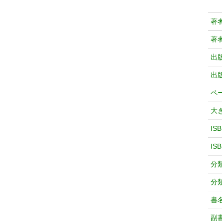
著
著
出
出
ペ
大
IS
IS
分
分
書
副