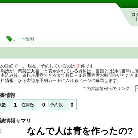
茨城県立図書館 蔵書検索・予約システム
ロ
ー
テーマ資料
0
誌の詳細です。 現在、予約しているのは
件です。
架場所が「閉架三丸書」と表示されている資料は、当館とは別の書庫に
約申込み後、資料が用意できるまで数日～１週間程度お時間をいただき
資料情報」から書誌を予約カートに入れるページに移動します。
この書誌情報へのリンク：
書情報
1
0
0
蔵数
在庫数
予約数
誌情報サマリ
なんで人は青を作ったの
名