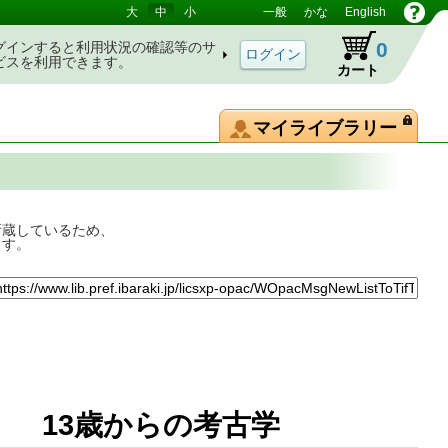
大
中
小
一般
かな
English
0
グインすると利用状況の確認等のサ
ビスを利用できます。
カート
マイライブラリー
所蔵しているため、
ます。
? 13歳からの考古学