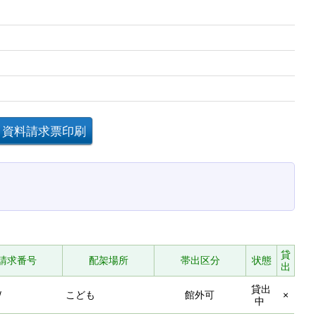
貸
請求番号
配架場所
帯出区分
状態
出
貸出
/
こども
館外可
×
中