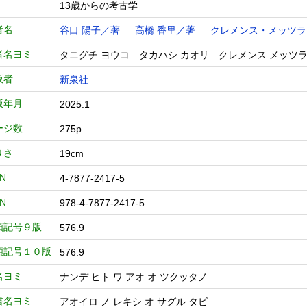
13歳からの考古学
者名
谷口 陽子／著
高橋 香里／著
クレメンス・メッツラ
者名ヨミ
タニグチ ヨウコ タカハシ カオリ クレメンス メッツ
版者
新泉社
版年月
2025.1
ージ数
275p
きさ
19cm
BN
4-7877-2417-5
BN
978-4-7877-2417-5
類記号９版
576.9
類記号１０版
576.9
名ヨミ
ナンデ ヒト ワ アオ オ ツクッタノ
書名ヨミ
アオイロ ノ レキシ オ サグル タビ