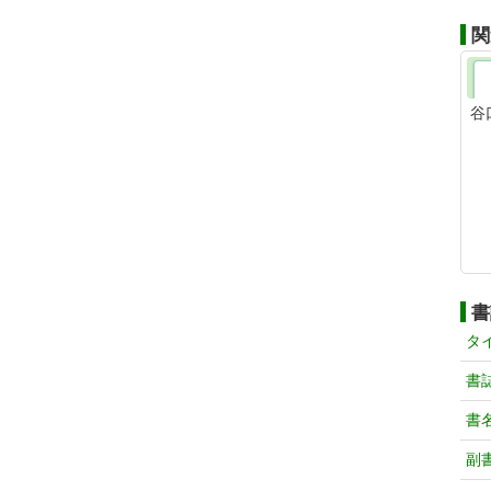
関
谷
書
タ
書
書
副