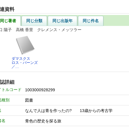
連資料
同じ著者
同じ分類
同じ出版年
同じ件名
口 陽子 高橋 香里 クレメンス・メッツラー
ダマスクス
ロス・バーンズ
／…
誌詳細
イトルコード
1003000928299
誌種別
図書
名
なんで人は青を作ったの? 13歳からの考古学
書名
青色の歴史を探る旅