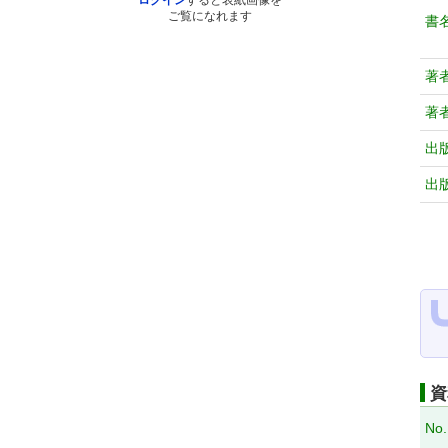
ログイン
すると表紙画像を
ご覧になれます
書
著
著
出
出
資
No.