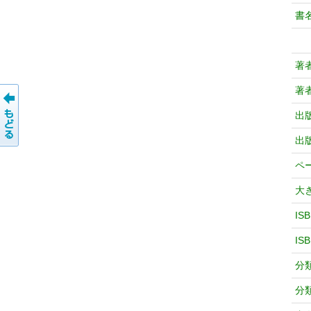
書
著
著
出
出
ペ
大
IS
IS
分
分