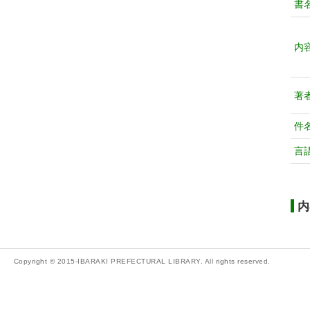
書
内
著
件
言
内
Copyright © 2015-IBARAKI PREFECTURAL LIBRARY. All rights reserved.