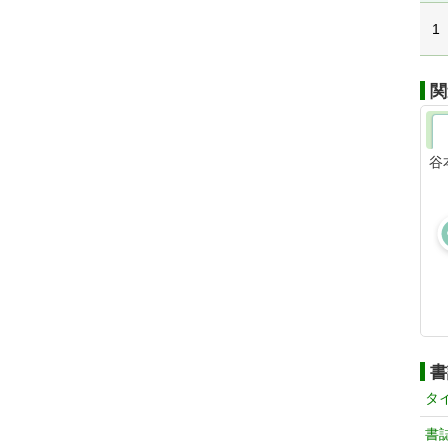
1
関
谷
書
タ
書