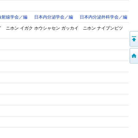
放射線学会／編
日本内分泌学会／編
日本内分泌外科学会／編
イ ニホン イガク ホウシャセン ガッカイ ニホン ナイブンピツ