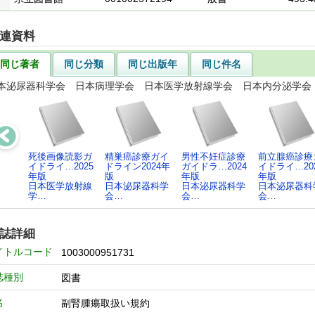
連資料
同じ著者
同じ分類
同じ出版年
同じ件名
本泌尿器科学会 日本病理学会 日本医学放射線学会 日本内分泌学会
死後画像読影ガ
精巣癌診療ガイ
男性不妊症診療
前立腺癌診療
イドライ…2025
ドライン2024年
ガイドラ…2024
イドライ…20
年版
版
年版
年版
日本医学放射線
日本泌尿器科学
日本泌尿器科学
日本泌尿器科
学…
会…
会…
会…
誌詳細
イトルコード
1003000951731
誌種別
図書
名
副腎腫瘍取扱い規約