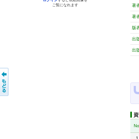
ログイン
すると表紙画像を
著
ご覧になれます
著
版
出
出
資
No
1