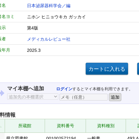
者名
日本泌尿器科学会／編
者名ヨミ
ニホン ヒニョウキカ ガッカイ
表示
第4版
版者
メディカルレビュー社
版年月
2025.3
マイ本棚へ追加
ログイン
するとマイ本棚を利用できます。
料情報
.
所蔵館
資料番号
資料種別
県立図書館
001002572194
一般書
493.4