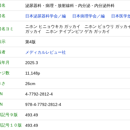
書名
泌尿器科・病理・放射線科・内分泌・内分泌外科
者名
日本泌尿器科学会／編
日本病理学会／編
日本医学
ニホン ヒニョウキカ ガッカイ ニホン ビョウリ ガッカ
者名ヨミ
ガッカイ ニホン ナイブンピツ ゲカ ガッカイ
表示
第4版
版者
メディカルレビュー社
版年月
2025.3
ージ数
11,148p
きさ
26cm
BN
4-7792-2812-4
BN
978-4-7792-2812-4
類記号９版
493.49
類記号１０版
493.49