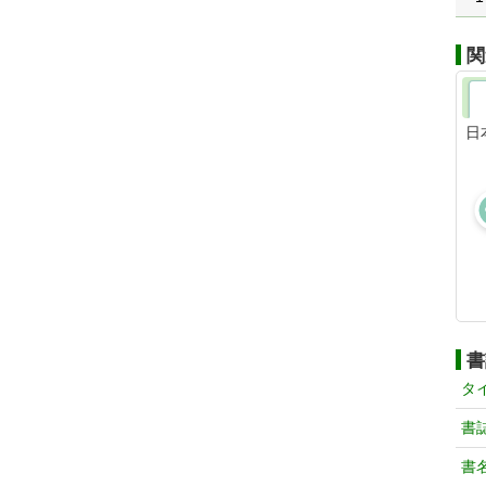
関
日
書
タ
書
書