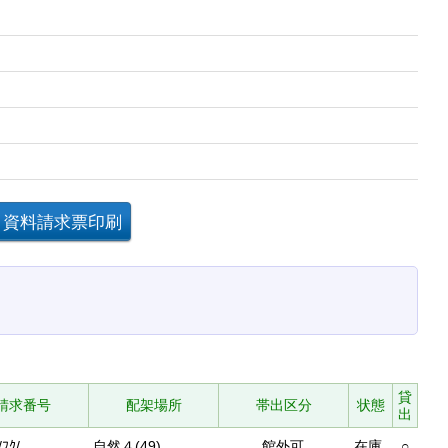
貸
請求番号
配架場所
帯出区分
状態
出
/ﾌｸ/
自然４(49)
館外可
在庫
○