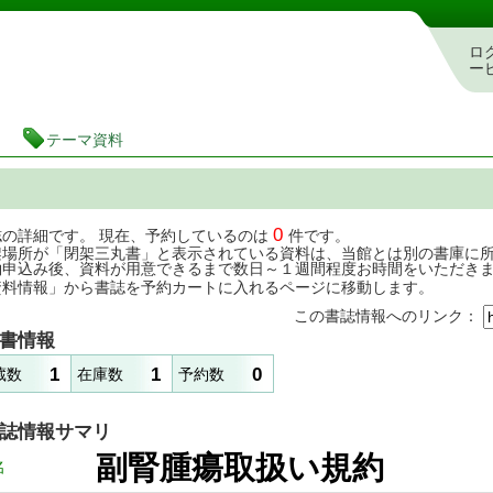
茨城県立図書館 蔵書検索・予約システム
ロ
ー
テーマ資料
0
誌の詳細です。 現在、予約しているのは
件です。
架場所が「閉架三丸書」と表示されている資料は、当館とは別の書庫に
約申込み後、資料が用意できるまで数日～１週間程度お時間をいただき
資料情報」から書誌を予約カートに入れるページに移動します。
この書誌情報へのリンク：
書情報
1
1
0
蔵数
在庫数
予約数
誌情報サマリ
副腎腫瘍取扱い規
名