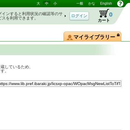
大
中
小
一般
かな
English
0
グインすると利用状況の確認等のサ
ビスを利用できます。
カート
マイライブラリー
所蔵しているため、
ます。
約