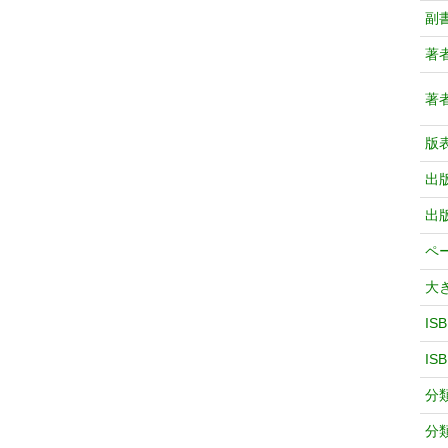
副
著
著
版
出
出
ペ
大
IS
IS
分
分