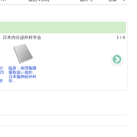
 日本内分泌外科学会
1
/
4
ガ
臨床・病理脳腫
膀胱癌診療ガ…
腎盂・尿管癌診
内分泌非活性副
23
瘍取扱い規約
2019年版<増補
療ガイド…2023
腎腫瘍診…2022
日本脳神経外科
版>
年版
年版
学
学…
日本泌尿器科学
日本泌尿器科学
日本泌尿器科学
会…
会…
会…