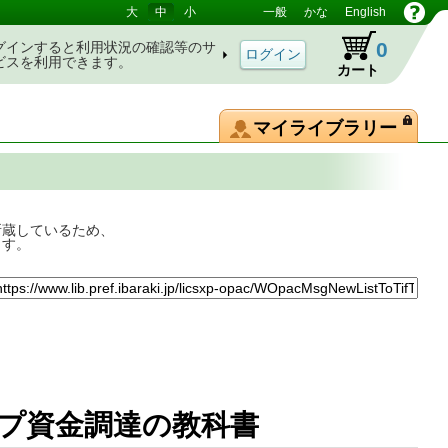
大
中
小
一般
かな
English
0
グインすると利用状況の確認等のサ
ビスを利用できます。
カート
マイライブラリー
所蔵しているため、
ます。
アップ資金調達の教科書