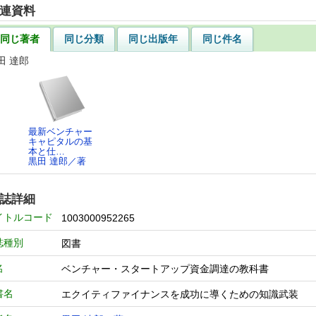
連資料
同じ著者
同じ分類
同じ出版年
同じ件名
田 達郎
最新ベンチャー
キャピタルの基
本と仕…
黒田 達郎／著
誌詳細
イトルコード
1003000952265
誌種別
図書
名
ベンチャー・スタートアップ資金調達の教科書
書名
エクイティファイナンスを成功に導くための知識武装