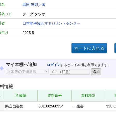
者名
黒田 達郎／著
者名ヨミ
クロダ タツオ
版者
日本能率協会マネジメントセンター
版年月
2025.5
マイ本棚へ追加
ログイン
するとマイ本棚を利用できます。
料情報
.
所蔵館
資料番号
資料種別
県立図書館
001002560934
一般書
336.8