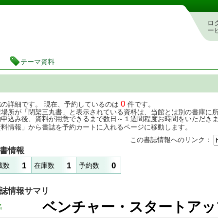
茨城県立図書館 蔵書検索・予約システム
ロ
ー
テーマ資料
0
誌の詳細です。 現在、予約しているのは
件です。
架場所が「閉架三丸書」と表示されている資料は、当館とは別の書庫に
約申込み後、資料が用意できるまで数日～１週間程度お時間をいただき
資料情報」から書誌を予約カートに入れるページに移動します。
この書誌情報へのリンク：
書情報
1
1
0
蔵数
在庫数
予約数
誌情報サマリ
ベンチャー・スタート
名