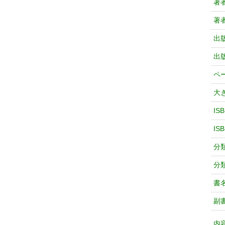
著
著
出
出
ペ
大
IS
IS
分
分
書
副
内