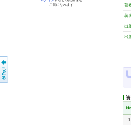
ログイン
すると表紙画像を
著
ご覧になれます
著
出
出
資
No
1