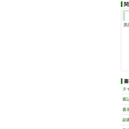
関
黒
書
タ
書
書
副