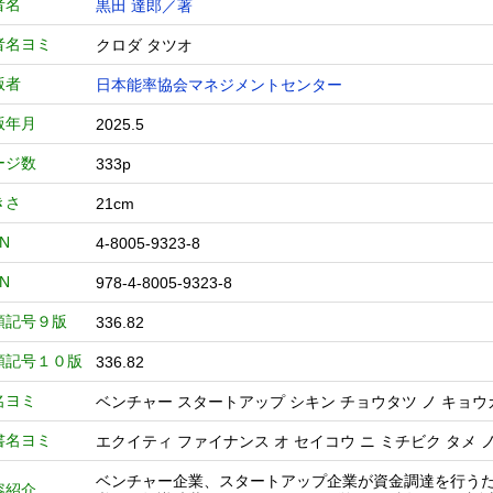
者名
黒田 達郎／著
者名ヨミ
クロダ タツオ
版者
日本能率協会マネジメントセンター
版年月
2025.5
ージ数
333p
きさ
21cm
BN
4-8005-9323-8
BN
978-4-8005-9323-8
類記号９版
336.82
類記号１０版
336.82
名ヨミ
ベンチャー スタートアップ シキン チョウタツ ノ キョウ
書名ヨミ
エクイティ ファイナンス オ セイコウ ニ ミチビク タメ 
ベンチャー企業、スタートアップ企業が資金調達を行う
容紹介