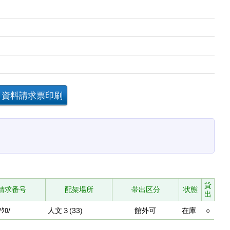
貸
請求番号
配架場所
帯出区分
状態
出
/ｸﾛ/
人文３(33)
館外可
在庫
○