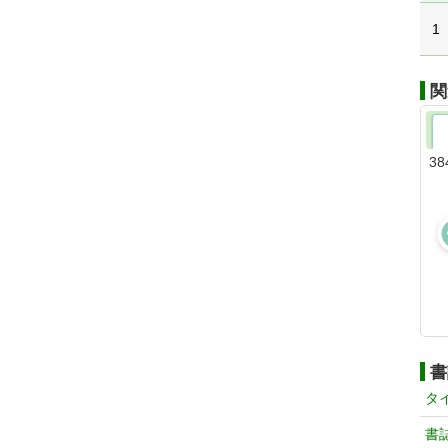
1
関
38
書
タ
書