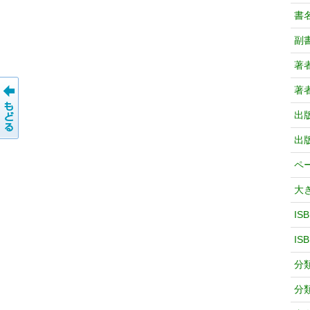
書
副
著
著
出
出
ペ
大
IS
IS
分
分