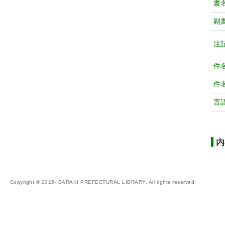
書
副
注
件
件
言
内
Copyright © 2015-IBARAKI PREFECTURAL LIBRARY. All rights reserved.