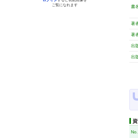
ログイン
すると表紙画像を
ご覧になれます
書
著
著
出
出
資
No.