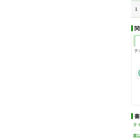
1
関
テ
書
タ
書