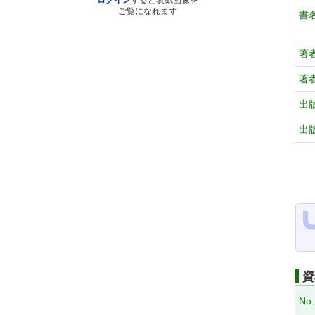
ログイン
すると表紙画像を
ご覧になれます
書
著
著
出
出
資
No.