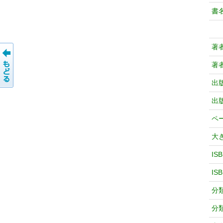
書
著
著
出
出
ペ
大
IS
IS
分
分