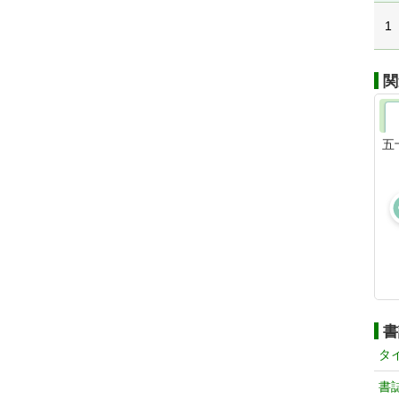
1
関
五
書
タ
書