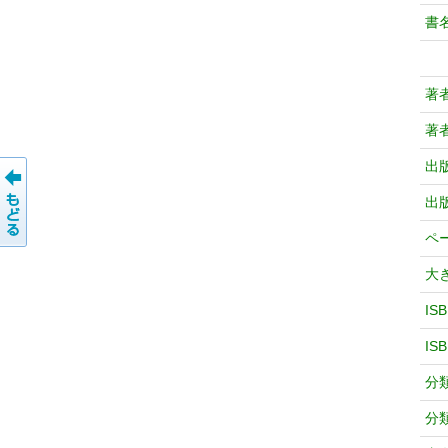
書
著
著
出
出
ペ
大
IS
IS
分
分