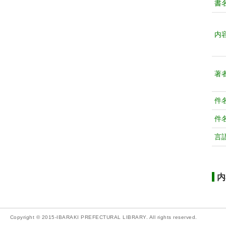
書
内
著
件
件
言
内
Copyright © 2015-IBARAKI PREFECTURAL LIBRARY. All rights reserved.