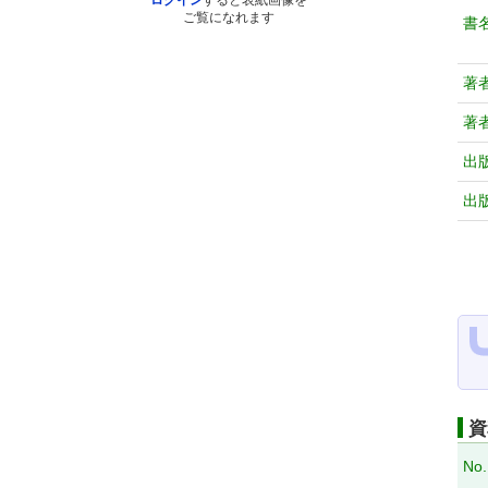
ログイン
すると表紙画像を
ご覧になれます
書
著
著
出
出
資
No.