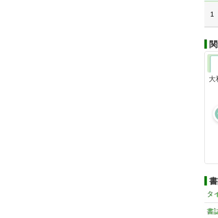
1
関
大
書
タ
書