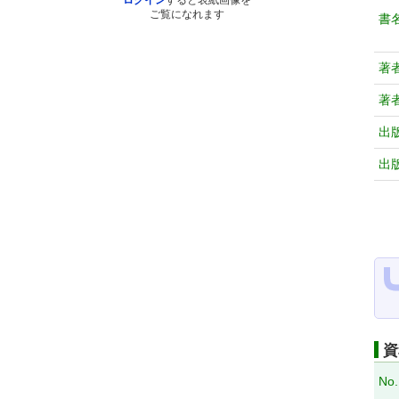
ログイン
すると表紙画像を
ご覧になれます
書
著
著
出
出
資
No.