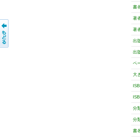
書
著
著
出
出
ペ
大
IS
IS
分
分
書