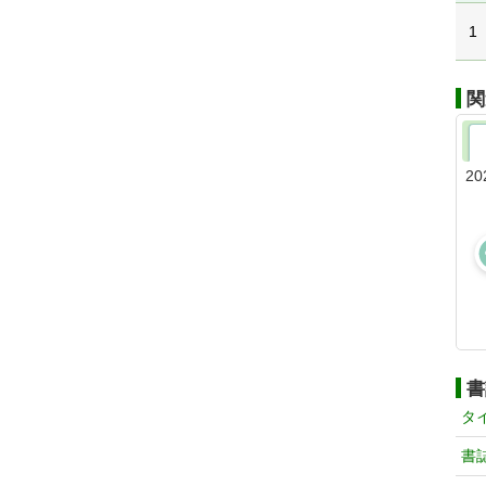
1
関
20
書
タ
書