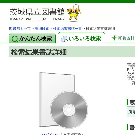
図書館トップ
>
詳細検索
>
検索結果書誌一覧
> 検索結果書誌詳細
かんたん検索
いろいろ検索
新着資料
検索結果書誌詳細
書
配
た
予
「
蔵
所
書