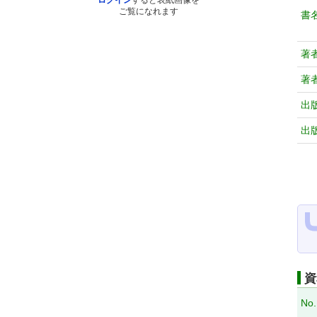
ログイン
すると表紙画像を
ご覧になれます
書
著
著
出
出
資
No.