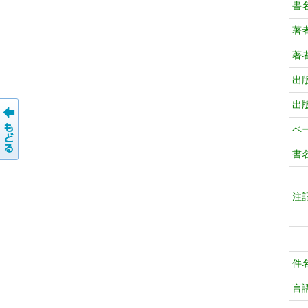
書
著
著
出
出
ペ
書
注
件
言