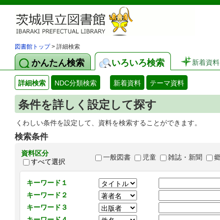
図書館トップ
> 詳細検索
かんたん検索
いろいろ検索
新着資料
詳細検索
NDC分類検索
新着資料
テーマ資料
条件を詳しく設定して探す
くわしい条件を設定して、資料を検索することができます。
検索条件
資料区分
一般図書
児童
雑誌・新聞
すべて選択
キーワード１
キーワード２
キーワード３
キーワード４