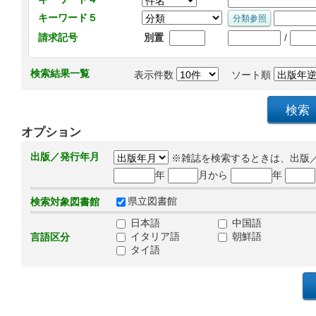
キーワード５
/
請求記号
別置
検索結果一覧
表示件数
ソート順
オプション
出版／発行年月
※雑誌を検索するときは、出版
年
月から
年
県立図書館
検索対象図書館
日本語
中国語
イタリア語
朝鮮語
言語区分
タイ語