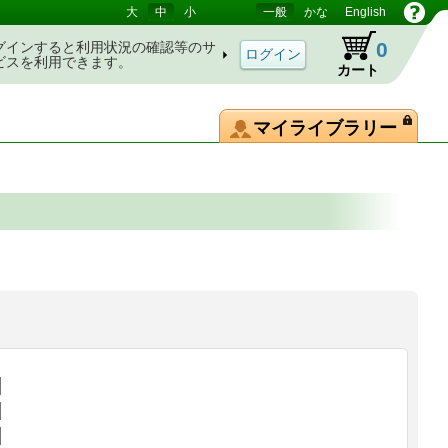
大
中
小
一般
かな
English
0
グインすると利用状況の確認等のサ
ビスを利用できます。
カート
マイライブラリー