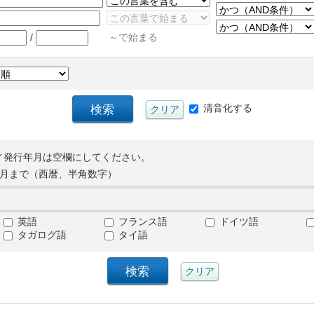
/
～で始まる
清音化する
／発行年月は空欄にしてください。
月まで（西暦、半角数字）
英語
フランス語
ドイツ語
タガログ語
タイ語