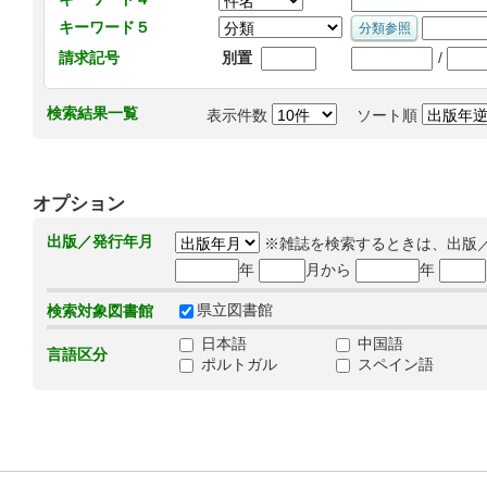
キーワード５
/
請求記号
別置
検索結果一覧
表示件数
ソート順
オプション
出版／発行年月
※雑誌を検索するときは、出版
年
月から
年
県立図書館
検索対象図書館
日本語
中国語
言語区分
ポルトガル
スペイン語