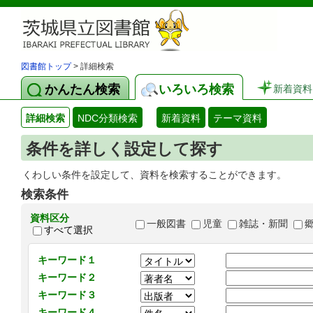
図書館トップ
> 詳細検索
かんたん検索
いろいろ検索
新着資料
詳細検索
NDC分類検索
新着資料
テーマ資料
条件を詳しく設定して探す
くわしい条件を設定して、資料を検索することができます。
検索条件
資料区分
一般図書
児童
雑誌・新聞
すべて選択
キーワード１
キーワード２
キーワード３
キーワード４