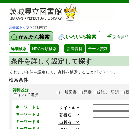
図書館トップ
> 詳細検索
かんたん検索
いろいろ検索
新着資料
詳細検索
NDC分類検索
新着資料
テーマ資料
条件を詳しく設定して探す
くわしい条件を設定して、資料を検索することができます。
検索条件
資料区分
一般図書
児童
雑誌・新聞
すべて選択
キーワード１
キーワード２
キーワード３
キーワード４