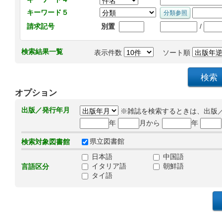
キーワード５
/
請求記号
別置
検索結果一覧
表示件数
ソート順
オプション
出版／発行年月
※雑誌を検索するときは、出版
年
月から
年
県立図書館
検索対象図書館
日本語
中国語
イタリア語
朝鮮語
言語区分
タイ語