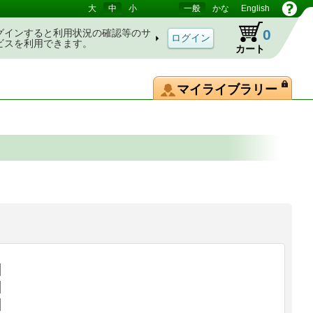
大
中
小
一般
かな
English
0
グインすると利用状況の確認等のサ
ビスを利用できます。
カート
マイライブラリー