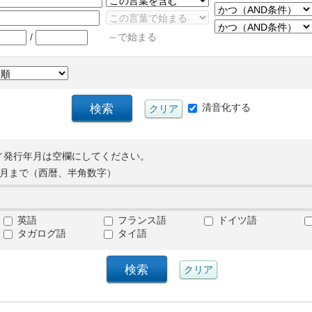
/
～で始まる
清音化する
／発行年月は空欄にしてください。
月まで（西暦、半角数字）
英語
フランス語
ドイツ語
タガログ語
タイ語