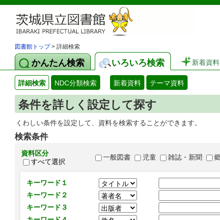
図書館トップ
> 詳細検索
かんたん検索
いろいろ検索
新着資料
詳細検索
NDC分類検索
新着資料
テーマ資料
条件を詳しく設定して探す
くわしい条件を設定して、資料を検索することができます。
検索条件
資料区分
一般図書
児童
雑誌・新聞
すべて選択
キーワード１
キーワード２
キーワード３
キーワード４