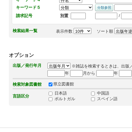
キーワード５
/
請求記号
別置
検索結果一覧
表示件数
ソート順
オプション
出版／発行年月
※雑誌を検索するときは、出版
年
月から
年
県立図書館
検索対象図書館
日本語
中国語
言語区分
ポルトガル
スペイン語