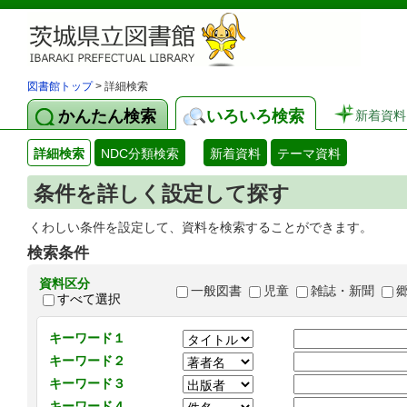
図書館トップ
> 詳細検索
かんたん検索
いろいろ検索
新着資料
詳細検索
NDC分類検索
新着資料
テーマ資料
条件を詳しく設定して探す
くわしい条件を設定して、資料を検索することができます。
検索条件
資料区分
一般図書
児童
雑誌・新聞
すべて選択
キーワード１
キーワード２
キーワード３
キーワード４