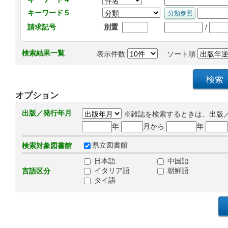
キーワード５
/
請求記号
別置
検索結果一覧
表示件数
ソート順
オプション
出版／発行年月
※雑誌を検索するときは、出版
年
月から
年
県立図書館
検索対象図書館
日本語
中国語
イタリア語
朝鮮語
言語区分
タイ語